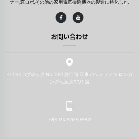
ナー,窓ロボ,その他の家用電気掃除機器の製造に特化した.
お問い合わせ
412,4F,Dブロック,No.1067 許江道,江東,バンティアン,ロンガ
ング地区,深??,中国
+86 134 8025 5980