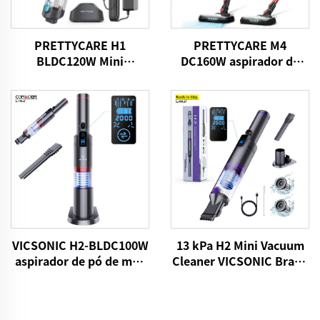
PRETTYCARE H1
PRETTYCARE M4
BLDC120W Mini
DC160W aspirador de
aspirador de vácuo sem
vácuo sem fio para piso
fio
de carpete de casa
13 kPa H2 Mini Vacuum
VICSONIC H2-BLDC100W
Cleaner VICSONIC Brand
aspirador de pó de mão
Portátil de limpeza de
para automóveis
animais de estimação
produtos de limpeza de