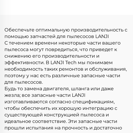
OEM P860 15kPa для
15kPa для сухой ткани,
ткани кровати УФ-
электрический
очиститель матрасов
пылесос для удаления
Ручные контроллеры
клея, щетки для
для очистки и
кроватей, диванов,
Обеспечьте оптимальную производительность с
удаления
подушек, очистка
помощью запчастей для пылесосов LANJI
С течением времени некоторые части вашего
пылесоса могут повредиться, что приведет к
снижению его производительности и
эффективности. В LANJI Tech мы понимаем
необходимость таких ремонтов и обслуживания,
поэтому у нас есть различные запасные части
для пылесосов.
Будь то замена двигателя, шланга или даже
жезла; все запасные части LANJI
изготавливаются согласно спецификациям,
чтобы обеспечить их хорошую интеграцию с
существующей конструкцией пылесоса и
идеальное соответствие. Эти запасные части
прошли испытания на прочность и достаточно