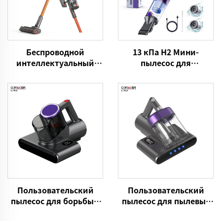
13 кПа H2 Мини-
Беспроводной
пылесос для
интеллектуальный
автомобиля VICSONIC
пылесос S7 Pro
Brand Портативный
BLDC500W
портативный пылесос
для чистки домашних
животных Средства по
уходу за автомобилем
и чистка
Пользовательский
Пользовательский
пылесос для борьбы с
пылесос для пылевых
пылевыми клещами
клещей OEM P861