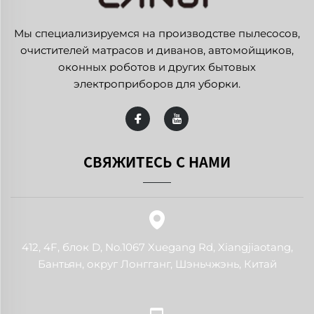
Мы специализируемся на производстве пылесосов,
очистителей матрасов и диванов, автомойщиков,
оконных роботов и других бытовых
электроприборов для уборки.
СВЯЖИТЕСЬ С НАМИ
412, 4F, блок D, No.1067 Xuegang Rd, Xiangjiaotang,
Бантьян, округ Лонгганг, Шэньчжэнь, Китай