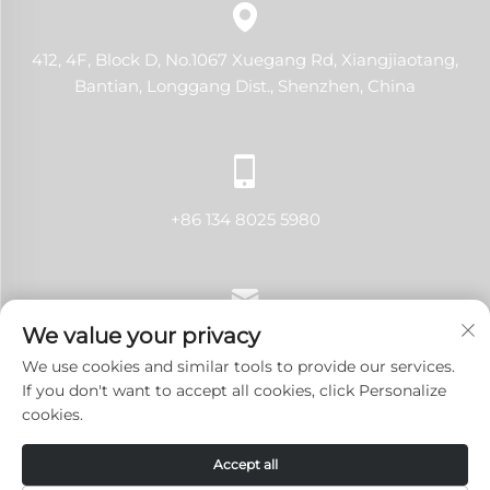
412, 4F, Block D, No.1067 Xuegang Rd, Xiangjiaotang,
Bantian, Longgang Dist., Shenzhen, China
+86 134 8025 5980
We value your privacy
[email protected]
We use cookies and similar tools to provide our services.
If you don't want to accept all cookies, click Personalize
cookies.
Urheberrecht © 2024 Shenzhen LANJI Tech Co., Ltd. Alle
Accept all
Rechte vorbehalten.
Datenschutzrichtlinie
-
BLOG