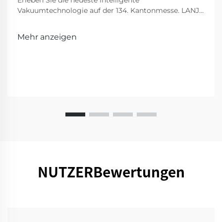
Erleben Sie die neueste intelligente
Vakuumtechnologie auf der 134. Kantonmesse. LANJI
präsentiert innovative Reinigungsmittel für ein
intelligenteres, sauberes Zuhause. Besuchen Sie uns
Mehr anzeigen
für eine Vorführung!
NUTZERBewertungen