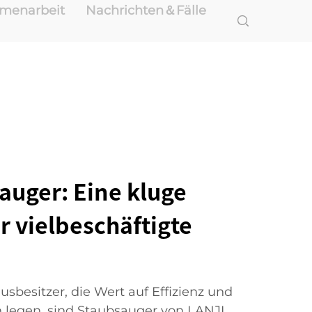
mmenarbeit
Nachrichten＆Fälle
auger: Eine kluge
ür vielbeschäftigte
usbesitzer, die Wert auf Effizienz und
 legen, sind Staubsauger von LANJI