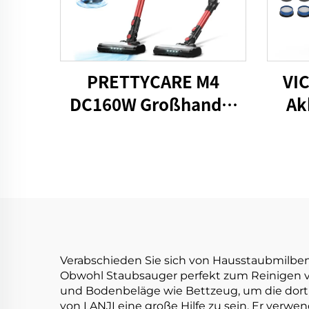
PRETTYCARE M4
VI
DC160W Großhandel
Ak
Kabellose Staubsauger
BLDC
für Auto- und
Heimteppichboden
Rei
Verabschieden Sie sich von Hausstaubmilbe
Obwohl Staubsauger perfekt zum Reinigen vo
und Bodenbeläge wie Bettzeug, um die dort
von LANJI eine große Hilfe zu sein. Er verwe