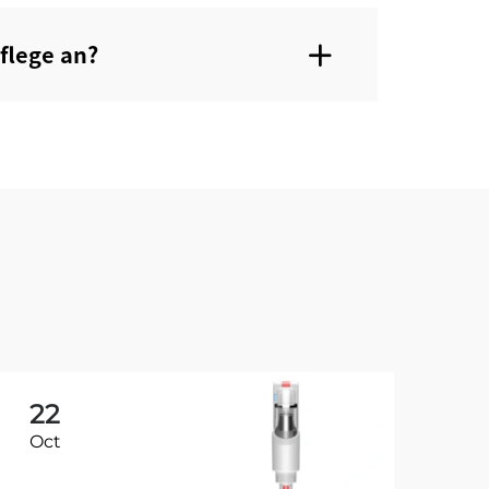
lege an?‌
22
2
Oct
Oc