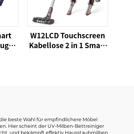
art
W12LCD Touchscreen
auger
Kabellose 2 in 1 Smart
Pa
Wiederaufladbare
1
Handheld Portable
ED-
Stick Staubsauger für
igung
Bodenpflege
chine
die beste Wahl für empfindlichere Möbel
. Hier scheint der UV-Milben-Bettreiniger
-Licht, und bekämpft effektiv Hausstaubmilben