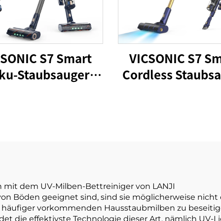
CSONIC S7 Smart
VICSONIC S7 Sm
ku-Staubsauger
Cordless Staubs
520W LED Boden-
BLDC480W 28k
Automatik-
Drahtlos 7in
nigungsmaschine
Motorisierte L
Boden-Auto-Rein
Staubsauger-Mas
n mit dem UV-Milben-Bettreiniger von LANJI
n Böden geeignet sind, sind sie möglicherweise nicht 
 häufiger vorkommenden Hausstaubmilben zu beseitigen
ndet die effektivste Technologie dieser Art, nämlich UV