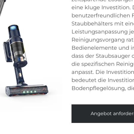
eine kluge Investition.
benutzerfreundlichen 
Staubbehälters mit ei
Leistungsanpassung je
Reinigungsvorgang ratio
Bedienelemente und in
dass der Staubsauger o
die spezifischen Rein
anpasst. Die Investiti
bedeutet die Investitio
Bodenpflegelösung, die
Angebot anforder