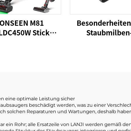
ONSEEN M81
Besonderheiten
LDC450W Stick
Staubmilben
llose Staubsauger
Staubsauger OEM
15kPa Trockens
Vakuum Elektri
Kleberentferner 
Besen Sofa Kis
Reinigung
en eine optimale Leistung sicher
Staubsaugers beschädigt werden, was zu einer Verschlech
ach solchen Reparaturen und Wartungen, deshalb haben 
gar ein Rohr; alle Ersatzeile von LANJI werden gemäß de
stehende Struktur des Staubsaugers integrieren und perfe