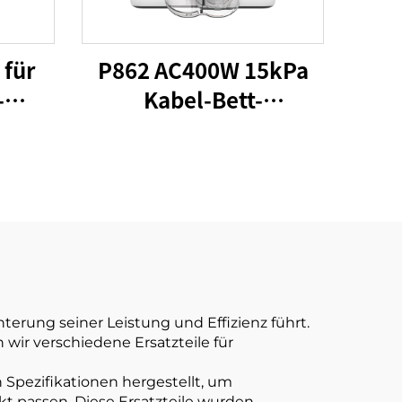
 für
P862 AC400W 15kPa
-
Kabel-Bett-
 P861
Staubsauger UV-
toff
Lichter
sche
Matratzenreiniger Stoff
Bett
Handheld
sen
Staubmilben-
Controller
terung seiner Leistung und Effizienz führt.
wir verschiedene Ersatzteile für
n Spezifikationen hergestellt, um
kt passen. Diese Ersatzteile wurden