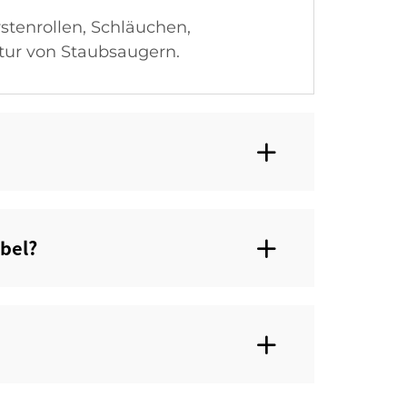
rstenrollen, Schläuchen,
ur von Staubsaugern.
el?‌