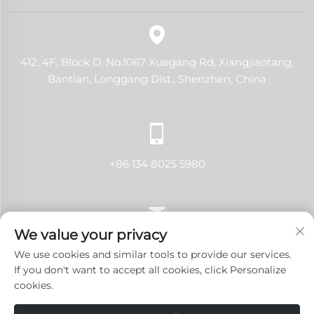
412, 4F, Block D, No.1067 Xuegang Rd, Xiangjiaotang,
Bantian, Longgang Dist., Shenzhen, China
+86 134 8025 5980
We value your privacy
[email protected]
We use cookies and similar tools to provide our services.
If you don't want to accept all cookies, click Personalize
cookies.
Urheberrecht © 2024 Shenzhen LANJI Tech Co., Ltd. Alle