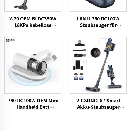
W20 OEM BLDC350W
LANJI P60 DC100W
18KPa kabellose
Staubsauger für
Handstaubsauger
Matratzen
P80 DC100W OEM Mini
VICSONIC S7 Smart
Handheld Bett
Akku-Staubsauger
Staubsauger
BLDC520W LED Boden-
Automatik-
Reinigungsmaschine