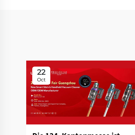
22
Oct