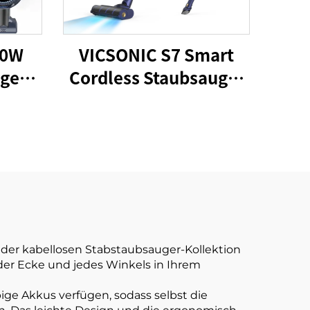
80W
VICSONIC S7 Smart
ger
Cordless Staubsauger
oser
BLDC480W 28kPa
ür
Drahtlos 7in1
Motorisierte LED-
Boden-Auto-Reinigung
Staubsauger-Maschine
der kabellosen Stabstaubsauger-Kollektion
der Ecke und jedes Winkels in Ihrem
ige Akkus verfügen, sodass selbst die