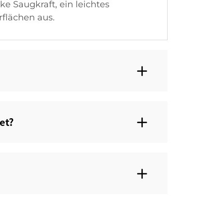
e Saugkraft, ein leichtes
rflächen aus.
t?‌