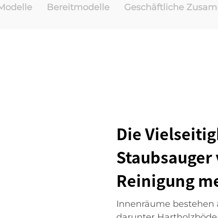
odelle
Bereitmodelle
Geschäftliche Zusa
Die Vielseiti
Staubsauger 
Reinigung me
Innenräume bestehen a
darunter Hartholzböden