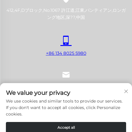
412,4F,Dブロック,No.1067 許江道,江東,バンティアン,ロンガ
ング地区,深??,中国
+86 134 8025 5980
[email protected]
We value your privacy
We use cookies and similar tools to provide our services.
If you don't want to accept all cookies, click Personalize
cookies.
著作権 © 2024 深圳LANJI Tech Co., Ltd. すべての権利を留保し
ます。
プライバシーポリシー
-
ブログ
Accept all