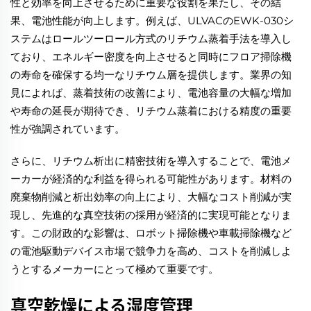
性と効率を向上させるために重要な役割を果たし、その結
果、電池性能が向上します。例えば、ULVACのEWK-030シ
ステムはロールツーロール方式のリチウム蒸着手法を導入し
ており、エネルギー密度を向上させると同時にフロア掃除機
の寿命を確保する均一なリチウム層を提供します。業界の知
見によれば、蒸着技術の改善により、電池容量の大幅な増加
や寿命の延長が期待でき、リチウム蒸着における精度の重要
性が強調されています。
さらに、リチウム析出に精密技術を導入することで、電池メ
ーカーが経済的な利益を得られる可能性があります。材料の
廃棄物削減と析出効率の向上により、大幅なコスト削減が実
現し、先進的な真空技術の採用が経済的に実現可能となりま
す。この財政的な影響は、ロボット掃除機や車載掃除機など
の電池駆動デバイス市場で競争力を高め、コストを削減しよ
うとするメーカーにとって極めて重要です。
真空乾燥による湿度管理