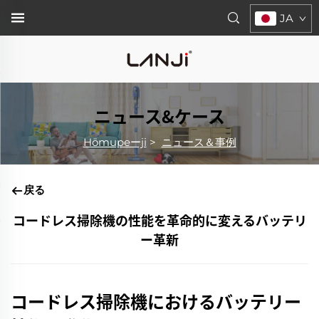
JA
ニュース&ケース
Hōmupeーji
>
ニュース＆事例
戻る
コードレス掃除機の性能を革命的に変えるバッテリ
ー革新
コードレス掃除機におけるバッテリー