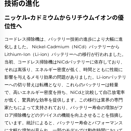
技術の進化
ニッケル・カドミウムからリチウムイオンの優
位性へ
コードレス掃除機は、バッテリー技術の進歩により大幅に進
化しました。 Nickel-Cadmium（NiCd）バッテリーから
Lithium-Ion（Li-ion）バッテリーへの移行が行われました。
当初、コードレス掃除機はNiCdバッテリーに依存しており、
それは嵩張り、エネルギー密度が低く、時間とともに性能に
影響を与えるメモリ効果の問題がありました。Li-ionバッテリ
ーへの切り替えは転機となり、これらのバッテリーは軽量
で、高いエネルギー密度を持ち、NiCdと比較して自己放電率
が低く、驚異的な効率を提供します。この移行は業界の専門
家たちによって支持されており、バッテリー寿命の増加がフ
ロア掃除機などのデバイスの機能を向上させることを指摘し
ています。統計によると、バッテリー寿命とパフォーマンス
に大幅な増加が見られ、一部のモデルでは動作時間において