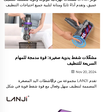
عميق، وتقدم أداءً ثابتًا ومتانة لتلبية جميع احتياجات التنظيف
الخاصة بك.
مشغّلات شفط يدوية صغيرة: قوة مدمجة للمهام
السريعة للتنظيف
Nov 20, 2024
تقدم LANJI مجموعة من م吸شطات اليد المصغرة
المصممة لتنظيف سهل وفعال مع قوة شفط قوية في شكل
مدمج وقابل للنقل.