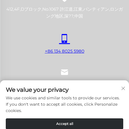
412,4F,Dブロック,No.1067 許江道,江東,バンティアン,ロンガ
ング地区,深??,中国
+86 134 8025 5980
[email protected]
We value your privacy
We use cookies and similar tools to provide our services.
If you don't want to accept all cookies, click Personalize
cookies.
著作権 © 2024 深圳LANJI Tech Co., Ltd. すべての権利を留保し
ます。
プライバシーポリシー
-
ブログ
Accept all