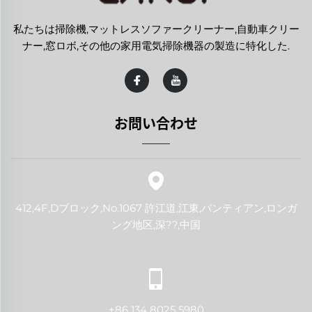
私たちは掃除機,マットレスソファークリーナー,自動車クリー
ナー,窓ロボ,その他の家用電気掃除機器の製造に特化した.
お問い合わせ
412,4F,Dブロック,No.1067 許江道,江東,バンティアン,ロンガ
ング地区,深??,中国
+86 134 8025 5980