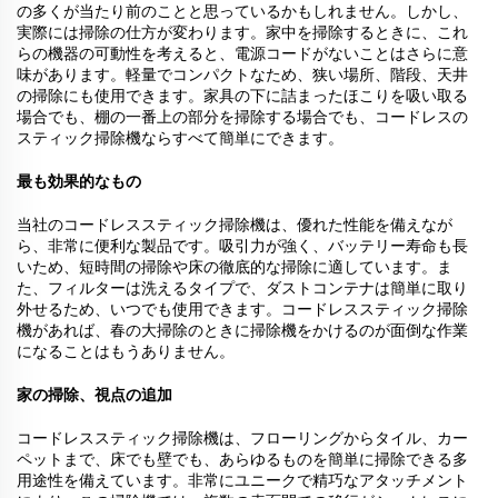
の多くが当たり前のことと思っているかもしれません。しかし、
実際には掃除の仕方が変わります。家中を掃除するときに、これ
らの機器の可動性を考えると、電源コードがないことはさらに意
味があります。軽量でコンパクトなため、狭い場所、階段、天井
の掃除にも使用できます。家具の下に詰まったほこりを吸い取る
場合でも、棚の一番上の部分を掃除する場合でも、コードレスの
スティック掃除機ならすべて簡単にできます。
最も効果的なもの
当社のコードレススティック掃除機は、優れた性能を備えなが
ら、非常に便利な製品です。吸引力が強く、バッテリー寿命も長
いため、短時間の掃除や床の徹底的な掃除に適しています。ま
た、フィルターは洗えるタイプで、ダストコンテナは簡単に取り
外せるため、いつでも使用できます。コードレススティック掃除
機があれば、春の大掃除のときに掃除機をかけるのが面倒な作業
になることはもうありません。
家の掃除、視点の追加
コードレススティック掃除機は、フローリングからタイル、カー
ペットまで、床でも壁でも、あらゆるものを簡単に掃除できる多
用途性を備えています。非常にユニークで精巧なアタッチメント