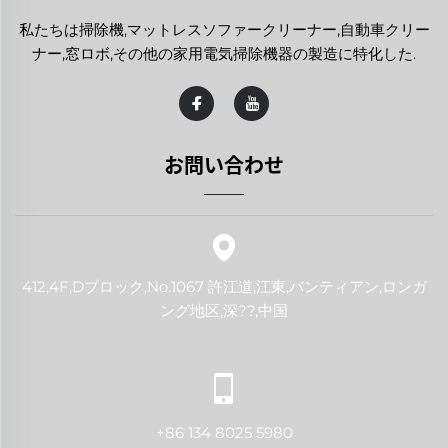
私たちは掃除機,マットレスソファークリーナー,自動車クリー
ナー,窓ロボ,その他の家用電気掃除機器の製造に特化した.
お問い合わせ
412,4F,Dブロック,No.1067 許江道,江東,バンティアン,ロンガ
ング地区,深??,中国
+86 134 8025 5980