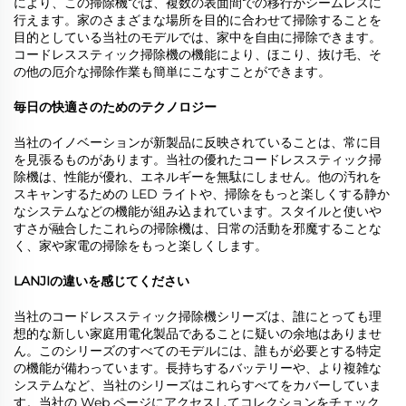
により、この掃除機では、複数の表面間での移行がシームレスに
行えます。家のさまざまな場所を目的に合わせて掃除することを
目的としている当社のモデルでは、家中を自由に掃除できます。
コードレススティック掃除機の機能により、ほこり、抜け毛、そ
の他の厄介な掃除作業も簡単にこなすことができます。
毎日の快適さのためのテクノロジー
当社のイノベーションが新製品に反映されていることは、常に目
を見張るものがあります。当社の優れたコードレススティック掃
除機は、性能が優れ、エネルギーを無駄にしません。他の汚れを
スキャンするための LED ライトや、掃除をもっと楽しくする静か
なシステムなどの機能が組み込まれています。スタイルと使いや
すさが融合したこれらの掃除機は、日常の活動を邪魔することな
く、家や家電の掃除をもっと楽しくします。
LANJIの違いを感じてください
当社のコードレススティック掃除機シリーズは、誰にとっても理
想的な新しい家庭用電化製品であることに疑いの余地はありませ
ん。このシリーズのすべてのモデルには、誰もが必要とする特定
の機能が備わっています。長持ちするバッテリーや、より複雑な
システムなど、当社のシリーズはこれらすべてをカバーしていま
す。当社の Web ページにアクセスしてコレクションをチェック