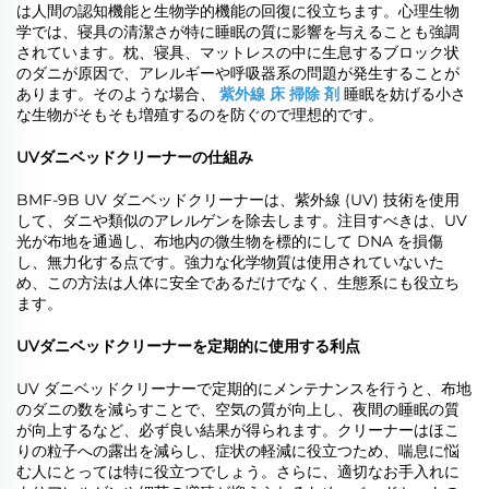
は人間の認知機能と生物学的機能の回復に役立ちます。心理生物
学では、寝具の清潔さが特に睡眠の質に影響を与えることも強調
されています。枕、寝具、マットレスの中に生息するブロック状
のダニが原因で、アレルギーや呼吸器系の問題が発生することが
あります。そのような場合、
紫外線 床 掃除 剤
睡眠を妨げる小さ
な生物がそもそも増殖するのを防ぐので理想的です。
UVダニベッドクリーナーの仕組み
BMF-9B UV ダニベッドクリーナーは、紫外線 (UV) 技術を使用
して、ダニや類似のアレルゲンを除去します。注目すべきは、UV
光が布地を通過し、布地内の微生物を標的にして DNA を損傷
し、無力化する点です。強力な化学物質は使用されていないた
め、この方法は人体に安全であるだけでなく、生態系にも役立ち
ます。
UVダニベッドクリーナーを定期的に使用する利点
UV ダニベッドクリーナーで定期的にメンテナンスを行うと、布地
のダニの数を減らすことで、空気の質が向上し、夜間の睡眠の質
が向上するなど、必ず良い結果が得られます。クリーナーはほこ
りの粒子への露出を減らし、症状の軽減に役立つため、喘息に悩
む人にとっては特に役立つでしょう。さらに、適切なお手入れに