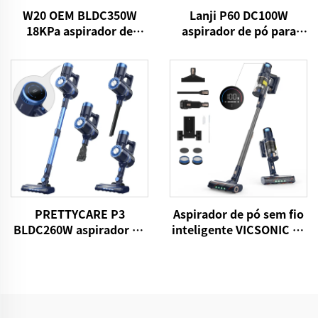
W20 OEM BLDC350W
Lanji P60 DC100W
18KPa aspirador de
aspirador de pó para
vácuo portátil sem fio
colchão
PRETTYCARE P3
Aspirador de pó sem fio
BLDC260W aspirador de
inteligente VICSONIC S7
vácuo sem fio portátil
BLDC520W LED Máquina
de limpeza automática
de piso