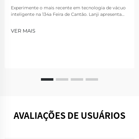
Experimente o mais recente em tecnologia de vácuo
inteligente na 134a Feira de Cantão. Lanji apresenta
produtos de limpeza inovadores para uma casa mais
inteligente e limpa. Visita-nos para uma
VER MAIS
demonstração!
AVALIAÇÕES DE USUÁRIOS