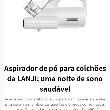
Aspirador de pó para colchões
da LANJI: uma noite de sono
saudável
Ácaros são um gatilho comum para alergias e asma, e eles
prosperam em ambientes quentes e úmidos como nossas
camas. O aspirador de pó para colchões da LANJI é