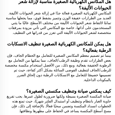
هل المكانس الكهربائية الصغيرة مناسبة لإزالة شعر
الحيوانات الأليفة؟
المكانس الكهربائية الصغيرة فعالة جدًا في إزالة شعر الحيوانات الأليفة.
العديد من الطرازات خفيفة الوزن وتتميز بشفط قوي، مما يجعلها مناسبة
تمامًا لالتقاط شعر الحيوانات الأليفة من مختلف الأسطح. غالبًا ما يثني
المستخدمون على أدائها، خاصة مع المكانس التي تأتي مزودة بمرفقات
متخصصة لشعر الحيوانات الأليفة التي تعزز من قدراتها في التنظيف.
هل يمكن للمكانس الكهربائية الصغيرة تنظيف الانسكابات
الرطبة بفعالية؟
بينما تم تصميم معظم المكانس الصغيرة للتعامل مع الحطام الجاف، فإن
بعض الطرازات تقدم وظيفة الرطب/الجاف، مما يمكنها من التعامل مع
الرطوبة الخفيفة بفعالية. ومع ذلك، من الأفضل استخدام مكنسة مخصصة
للرطب/الجاف لتنظيف الفوضى السائلة بشكل أكثر كفاءة، حيث تم
تصميمها خصيصًا للتعامل مع الانسكابات الرطبة دون إلحاق الضرر
بالمكونات الداخلية.
كيف يمكنني صيانة وتنظيف مكنستي الصغيرة؟
صيانة المكنسة الصغيرة بسيطة ولكنها ضرورية لطول عمرها. يجب تفريغ
حاوية الغبار بانتظام وتنظيف أو استبدال الفلتر شهريًا، حيث تمنع هذه
الخطوات انسداد المكنسة وتضمن سحبًا فعالًا. بالإضافة إلى ذلك، فإن
مسح أسطح المكنسة يساعد في الحفاظ على مظهرها ونظافتها.