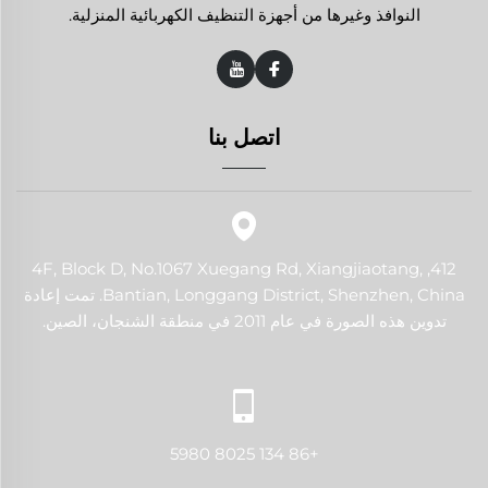
النوافذ وغيرها من أجهزة التنظيف الكهربائية المنزلية.
اتصل بنا
412, 4F, Block D, No.1067 Xuegang Rd, Xiangjiaotang,
Bantian, Longgang District, Shenzhen, China. تمت إعادة
تدوين هذه الصورة في عام 2011 في منطقة الشنجان، الصين.
+86 134 8025 5980