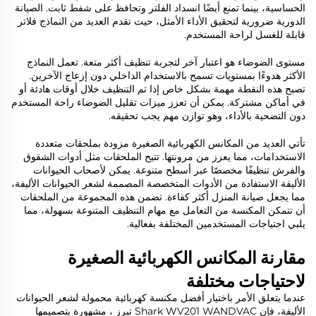
الحساسية، بينما تمنع أيضًا انسداد الفلتر وتحافظ على شفط ثابت. الصيانة
الدورية ضرورية لتحقيق الأداء الأمثل، حيث تقدم العديد من النماذج فلاتر
قابلة للغسل لراحة المستخدم.
مستوى الضوضاء هو اعتبار آخر لتجربة تنظيف أكثر متعة. تعمل النماذج
الأكثر هدوءًا بمستويات تسمح بالاستخدام الداخلي دون إزعاج الآخرين.
تصبح هذه النقطة مهمة بشكل خاص إذا تم التنظيف خلال أوقات هادئة أو
في أماكن مشتركة. يمكن أن تعزز ميزات تقليل الضوضاء راحة المستخدم
دون التضحية بالأداء، وهو توازن مهم يجب تحقيقه.
تأتي العديد من المكانس الكهربائية الصغيرة مزودة بملحقات متعددة
الاستخدامات، مما يعزز من مرونتها. تتيح الملحقات مثل أدوات الشقوق
والفرش تنظيفًا مخصصًا عبر أسطح متنوعة. يمكن لأصحاب الحيوانات
الأليفة الاستفادة من الأدوات المتخصصة المصممة لشعر الحيوانات الأليفة،
مما يجعل صيانة المنزل أكثر كفاءة. تضمن هذه المجموعة من الملحقات
أن تتمكن المكنسة من التعامل مع مهام التنظيف المتنوعة بسهولة، مما
يلبي احتياجات المستخدمين المختلفة بفعالية.
مقارنة المكانس الكهربائية الصغيرة
لاحتياجات مختلفة
عندما يتعلق الأمر باختيار أفضل مكنسة كهربائية محمولة لشعر الحيوانات
الأليفة، فإن
Shark WV201 WANDVAC
تبرز ، مشهورة بتصميمها