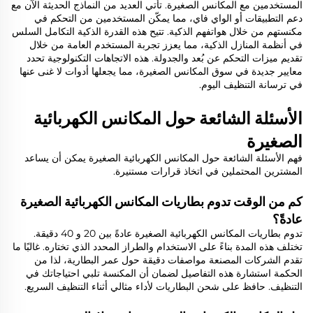
المستخدمين مع المكانس الصغيرة. تأتي العديد من النماذج الحديثة الآن مع
دعم التطبيقات أو الواي فاي، مما يمكّن المستخدمين من التحكم في
مكنستهم من خلال هواتفهم الذكية. تتيح هذه القدرة الذكية التكامل السلس
في أنظمة المنازل الذكية، مما يعزز تجربة المستخدم العامة من خلال
تقديم ميزات التحكم عن بُعد والجدولة. هذه الاتجاهات التكنولوجية تحدد
معايير جديدة في سوق المكانس الصغيرة، مما يجعلها أدوات لا غنى عنها
في ترسانة التنظيف اليوم.
الأسئلة الشائعة حول المكانس الكهربائية
الصغيرة
فهم الأسئلة الشائعة حول المكانس الكهربائية الصغيرة يمكن أن يساعد
المشترين المحتملين في اتخاذ قرارات مستنيرة.
كم من الوقت تدوم بطاريات المكانس الكهربائية الصغيرة
عادةً؟
تدوم بطاريات المكانس الكهربائية الصغيرة عادةً بين 20 و 40 دقيقة.
تختلف هذه المدة بناءً على الاستخدام والطراز المحدد الذي تختاره. غالبًا ما
تقدم الشركات المصنعة مواصفات دقيقة حول عمر البطارية، لذا من
الحكمة استشارة هذه التفاصيل لضمان أن المكنسة تلبي احتياجاتك في
التنظيف. حافظ على شحن البطاريات لأداء مثالي أثناء التنظيف السريع.