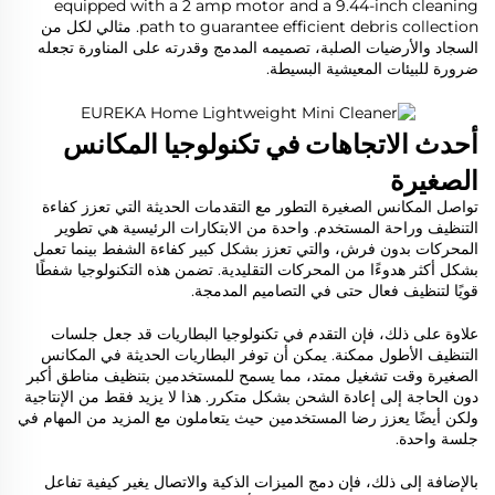
equipped with a 2 amp motor and a 9.44-inch cleaning
path to guarantee efficient debris collection. مثالي لكل من
السجاد والأرضيات الصلبة، تصميمه المدمج وقدرته على المناورة تجعله
ضرورة للبيئات المعيشية البسيطة.
أحدث الاتجاهات في تكنولوجيا المكانس
الصغيرة
تواصل المكانس الصغيرة التطور مع التقدمات الحديثة التي تعزز كفاءة
التنظيف وراحة المستخدم. واحدة من الابتكارات الرئيسية هي تطوير
المحركات بدون فرش، والتي تعزز بشكل كبير كفاءة الشفط بينما تعمل
بشكل أكثر هدوءًا من المحركات التقليدية. تضمن هذه التكنولوجيا شفطًا
قويًا لتنظيف فعال حتى في التصاميم المدمجة.
علاوة على ذلك، فإن التقدم في تكنولوجيا البطاريات قد جعل جلسات
التنظيف الأطول ممكنة. يمكن أن توفر البطاريات الحديثة في المكانس
الصغيرة وقت تشغيل ممتد، مما يسمح للمستخدمين بتنظيف مناطق أكبر
دون الحاجة إلى إعادة الشحن بشكل متكرر. هذا لا يزيد فقط من الإنتاجية
ولكن أيضًا يعزز رضا المستخدمين حيث يتعاملون مع المزيد من المهام في
جلسة واحدة.
بالإضافة إلى ذلك، فإن دمج الميزات الذكية والاتصال يغير كيفية تفاعل