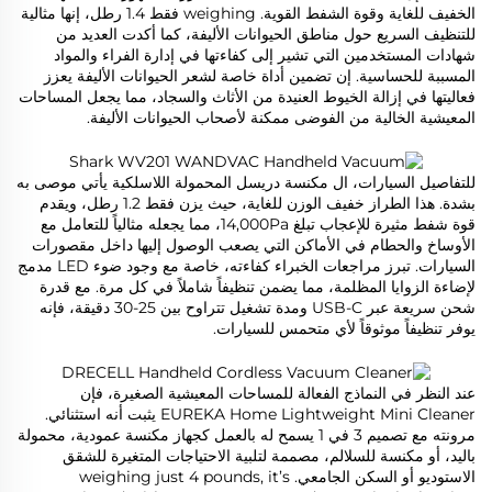
الخفيف للغاية وقوة الشفط القوية. weighing فقط 1.4 رطل، إنها مثالية
للتنظيف السريع حول مناطق الحيوانات الأليفة، كما أكدت العديد من
شهادات المستخدمين التي تشير إلى كفاءتها في إدارة الفراء والمواد
المسببة للحساسية. إن تضمين أداة خاصة لشعر الحيوانات الأليفة يعزز
فعاليتها في إزالة الخيوط العنيدة من الأثاث والسجاد، مما يجعل المساحات
المعيشية الخالية من الفوضى ممكنة لأصحاب الحيوانات الأليفة.
للتفاصيل السيارات، ال
مكنسة دريسل المحمولة اللاسلكية
يأتي موصى به
بشدة. هذا الطراز خفيف الوزن للغاية، حيث يزن فقط 1.2 رطل، ويقدم
قوة شفط مثيرة للإعجاب تبلغ 14,000Pa، مما يجعله مثالياً للتعامل مع
الأوساخ والحطام في الأماكن التي يصعب الوصول إليها داخل مقصورات
السيارات. تبرز مراجعات الخبراء كفاءته، خاصة مع وجود ضوء LED مدمج
لإضاءة الزوايا المظلمة، مما يضمن تنظيفاً شاملاً في كل مرة. مع قدرة
شحن سريعة عبر USB-C ومدة تشغيل تتراوح بين 25-30 دقيقة، فإنه
يوفر تنظيفاً موثوقاً لأي متحمس للسيارات.
عند النظر في النماذج الفعالة للمساحات المعيشية الصغيرة، فإن
EUREKA Home Lightweight Mini Cleaner
يثبت أنه استثنائي.
مرونته مع تصميم 3 في 1 يسمح له بالعمل كجهاز مكنسة عمودية، محمولة
باليد، أو مكنسة للسلالم، مصممة لتلبية الاحتياجات المتغيرة للشقق
الاستوديو أو السكن الجامعي. weighing just 4 pounds, it’s