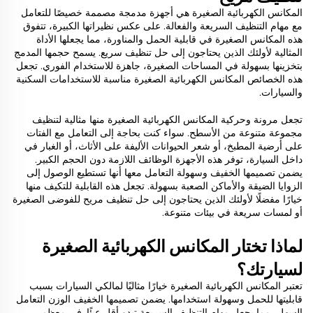
المكانس الكهربائية الصغيرة هي أجهزة مدمجة مصممة خصيصًا للتعامل
مع مهام التنظيف السريعة والفعالة. على عكس نظيراتها الكبيرة، تتفوق
هذه المكانس الصغيرة في قابلية الحمل والمناورة، مما يجعلها الأداة
المثالية لأولئك الذين يحتاجون إلى حل تنظيف سريع. يسمح حجمها المدمج
بتخزينها بسهولة في المساحات الصغيرة، جاهزة للاستخدام الفوري. تجعل
هذه الخصائص المكانس الكهربائية الصغيرة مناسبة للاستخدامات السكنية
والسيارات.
تجعل مرونة وحركية المكانس الكهربائية الصغيرة منها مثالية لتنظيف
مجموعة متنوعة من الأسطح. سواء كنت بحاجة إلى التعامل مع الفتات
على أرضية المطبخ، أو شعر الحيوانات الأليفة على الأثاث، أو الغبار في
داخل السيارة، توفر هذه الأجهزة الوظائف اللازمة دون الحجم الكبير.
يضمن تصميمها الخفيف وسهولة التعامل معها أنها تستطيع الوصول إلى
الزوايا الضيقة والأماكن الصعبة بسهولة. تجعل هذه القابلية للتكيف منها
خيارًا مفضلًا لأولئك الذين يحتاجون إلى حل تنظيف مريح للفوضى الصغيرة
أو لمسات سريعة في بيئات متنوعة.
لماذا تختار المكانس الكهربائية الصغيرة
لسيارتك؟
تعتبر المكانس الكهربائية الصغيرة خيارًا مثاليًا لمالكي السيارات بسبب
قابليتها للحمل وسهولة استخدامها. يضمن تصميمها الخفيف الوزن التعامل
السهل، مما يجعل مهام التنظيف السريعة تبدو أقل عبئًا. في معظم