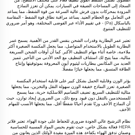
القصوى. تضمن الشفط القوي تنظيفًا فعالًا على مختلف الأسطح، من
السجاد إلى المساحات الضيقة في السيارات. يمكن أن تعزز النماذج
المزودة بمحركات بدون فرش عالية السرعة من قوة الشفط، مما يساعد
في التعامل مع الحطام العنيد. يساعد مراقبة نطاق قوة الشفط - المقاسة
بالباسكال (Pa) - في تقييم الأداء عبر الفوضى المختلفة، وهو أمر ضروري
للتنظيف المتنوع.
تعتبر عمر البطارية وقدرات الشحن بنفس القدر من الأهمية. يسمح عمر
البطارية الطويل بالاستخدام المتواصل، مما يجعل المكنسة الصغيرة أكثر
ملاءمة، خاصة أثناء مهام التنظيف الأكبر. كما أن أوقات الشحن السريعة
مثالية، مما يتيح لك استئناف التنظيف مع الحد الأدنى من التأخير. تتميز
العديد من المكانس ببطاريات ليثيوم أيون المعروفة بموثوقيتها وإنتاج
الطاقة المتسق، مما يجعلها خيارًا مفضلًا.
يؤثر الوزن وقابلية الحمل بشكل كبير على قابلية استخدام المكنسة
الصغيرة. تعزز النماذج خفيفة الوزن سهولة النقل والتخزين، مما يجعلها
مثالية للتنظيف السريع. تضيف التصاميم اللاسلكية حرية، مما يسمح
للمستخدمين بالتنقل دون قيود. ومع ذلك، من الضروري إيجاد توازن، حيث
أن النماذج الأخف وزنًا تقدم أحيانًا شفطًا أقل، مما يجعلها الأنسب للمهام
الأخف.
نظام الترشيح عالي الجودة ضروري للحفاظ على جودة الهواء. تعتبر فلاتر
HEPA فعالة بشكل خاص، حيث تقوم بحبس المواد المسببة للحساسية
وضمان تدفق الهواء بكفاءة. هذه الميزة مفيدة لأولئك الذين يعانون من