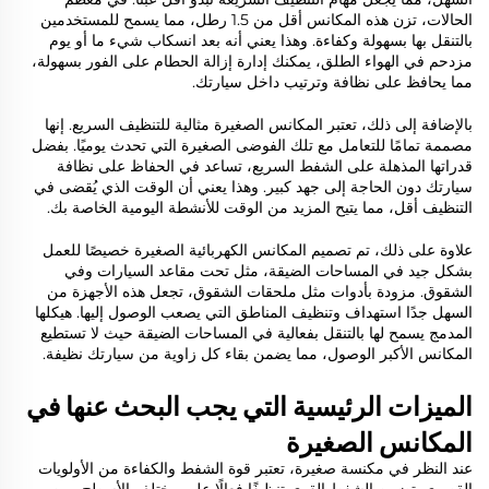
الحالات، تزن هذه المكانس أقل من 1.5 رطل، مما يسمح للمستخدمين
بالتنقل بها بسهولة وكفاءة. وهذا يعني أنه بعد انسكاب شيء ما أو يوم
مزدحم في الهواء الطلق، يمكنك إدارة إزالة الحطام على الفور بسهولة،
مما يحافظ على نظافة وترتيب داخل سيارتك.
بالإضافة إلى ذلك، تعتبر المكانس الصغيرة مثالية للتنظيف السريع. إنها
مصممة تمامًا للتعامل مع تلك الفوضى الصغيرة التي تحدث يوميًا. بفضل
قدراتها المذهلة على الشفط السريع، تساعد في الحفاظ على نظافة
سيارتك دون الحاجة إلى جهد كبير. وهذا يعني أن الوقت الذي يُقضى في
التنظيف أقل، مما يتيح المزيد من الوقت للأنشطة اليومية الخاصة بك.
علاوة على ذلك، تم تصميم المكانس الكهربائية الصغيرة خصيصًا للعمل
بشكل جيد في المساحات الضيقة، مثل تحت مقاعد السيارات وفي
الشقوق. مزودة بأدوات مثل ملحقات الشقوق، تجعل هذه الأجهزة من
السهل جدًا استهداف وتنظيف المناطق التي يصعب الوصول إليها. هيكلها
المدمج يسمح لها بالتنقل بفعالية في المساحات الضيقة حيث لا تستطيع
المكانس الأكبر الوصول، مما يضمن بقاء كل زاوية من سيارتك نظيفة.
الميزات الرئيسية التي يجب البحث عنها في
المكانس الصغيرة
عند النظر في مكنسة صغيرة، تعتبر قوة الشفط والكفاءة من الأولويات