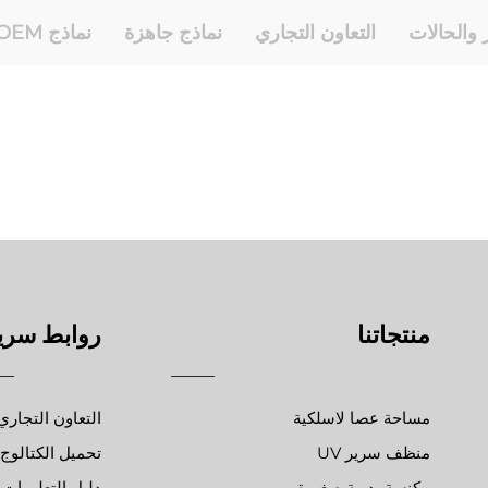
ر والحالات
التعاون التجاري
نماذج جاهزة
نماذج OEM وODM
منتجاتنا
روابط سري
مساحة عصا لاسلكية
التعاون التجاري
منظف سرير UV
تحميل الكتالوج
مكنسة يدوية صغيرة
دليل التعليمات