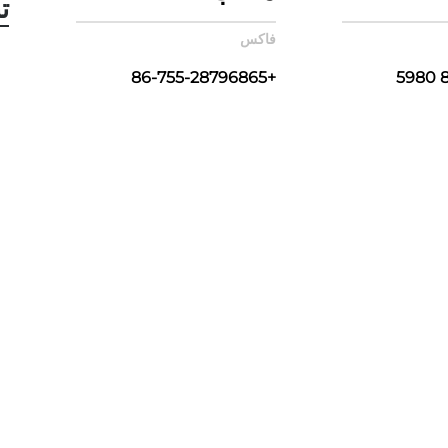
ت
فاكس
+86-755-28796865