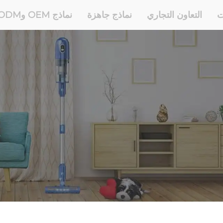
ت
التعاون التجاري
نماذج جاهزة
نماذج OEM وODM