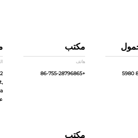
مول
مكتب
م
هاتف
ال
+86-755-28796865
t,
عام 2011 في
مكتب