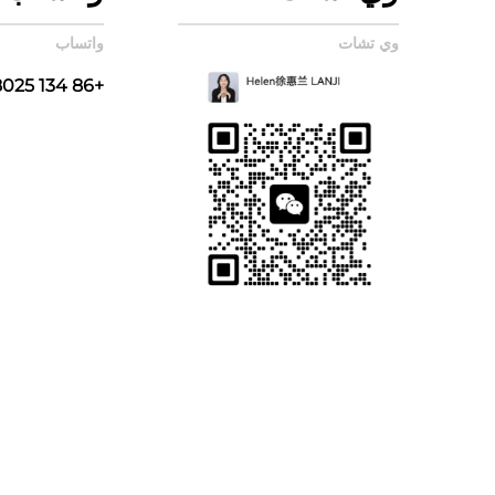
وي تشات
واتساب
+86 134 8025 5980