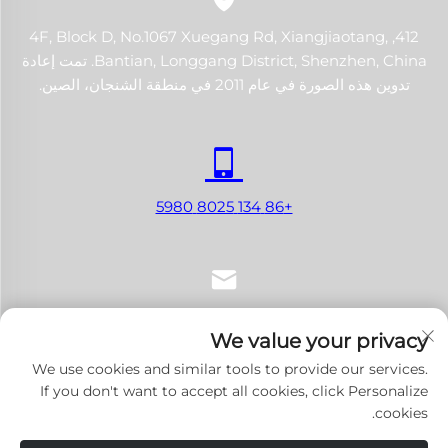
412, 4F, Block D, No.1067 Xuegang Rd, Xiangjiaotang,
Bantian, Longgang District, Shenzhen, China. تمت إعادة
تدوين هذه الصورة في عام 2011 في منطقة الشنجان، الصين.
+86 134 8025 5980
[email protected]
We value your privacy
We use cookies and similar tools to provide our services.
If you don't want to accept all cookies, click Personalize
cookies.
حقوق النشر © 2024 شنتشن لانجي تك كو., لتد. جميع الحقوق محفوظة.
سياسة الخصوصية
-
المدونة