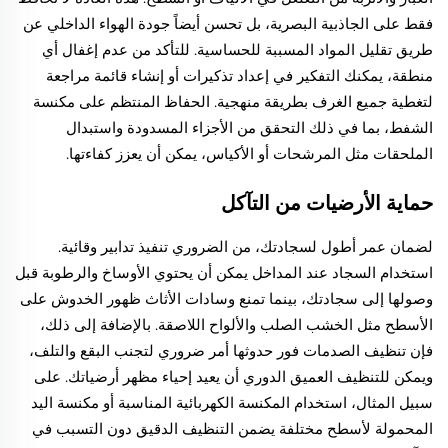
فقط على الجاذبية البصرية، بل تحسن أيضاً جودة الهواء الداخلي عن
طريق تقليل المواد المسببة للحساسية. للتأكد من عدم إغفال أي
منطقة، يمكنك التفكير في إعداد تذكيرات أو إنشاء قائمة مراجعة
لتغطية جميع الغرف بطريقة منهجية. الحفاظ المنتظم على مكنسة
الشفط، بما في ذلك التحقق من الأجزاء المسدودة واستبدال
الملحقات مثل المرشحات أو الأكياس، يمكن أن يعزز كفاءتها.
حماية الأرضيات من التآكل
لضمان عمر أطول لسجادتك، من الضروري تنفيذ تدابير وقائية.
استخدام السجاد عند المداخل يمكن أن يحتوي الأوساخ والرطوبة قبل
وصولها إلى سجادتك، بينما تمنع وسادات الأثاث ظهور الخدوش على
الأسطح مثل الخشب الصلب والألواح اللاصقة. بالإضافة إلى ذلك،
فإن تنظيف الصدمات فور حدوثها أمر ضروري لتجنب البقع والتلف،
ويمكن للتنظيف العميق الدوري أن يعيد إحياء مظهر أرضياتك. على
سبيل المثال، استخدام المكنسة الكهربائية المناسبة أو مكنسة اليد
المحمولة لأسطح مختلفة يضمن التنظيف الدقيق دون التسبب في