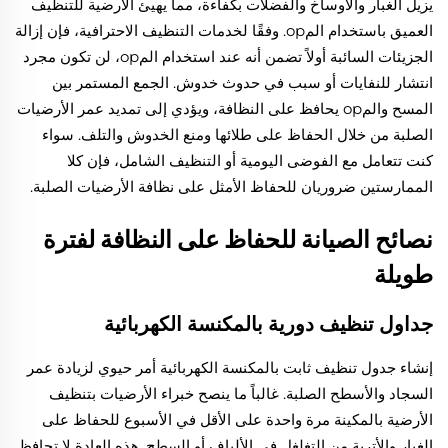
يزيل الغبار والأوساخ والفضلات بكفاءة، مما يهيئ الأرضية للتنظيف
العميق باستخدام المop. وفقًا لخدمات التنظيف الاحترافية، فإن إزالة
الجزيئات السائبة أولاً تضمن أنه عند استخدام المop، لن تكون مجرد
انتشار للنفايات أو سبب في حدوث خدوش. الجمع المستمر بين
المسح والمop يحافظ على النظافة، ويؤدي إلى تمديد عمر الأرضيات
الصلبة من خلال الحفاظ على طلائها ومنع الخدوش والتلف. سواء
كنت تتعامل مع الفوضى اليومية أو التنظيف الشامل، فإن كلا
الممارستين ضروريان للحفاظ الأمثل على نظافة الأرضيات الصلبة.
نصائح الصيانة للحفاظ على النظافة لفترة
طويلة
جداول تنظيف دورية بالمكنسة الكهربائية
إنشاء جدول تنظيف ثابت بالمكنسة الكهربائية أمر حيوي لزيادة عمر
السجاد والأسطح الصلبة. غالباً ما ينصح خبراء الأرضيات بتنظيف
الأرضية بالمكينة مرة واحدة على الأقل في الأسبوع للحفاظ على
الغبار والأتربة من التغلغل في الألياف أو السطح. هذه العادة لا تحافظ