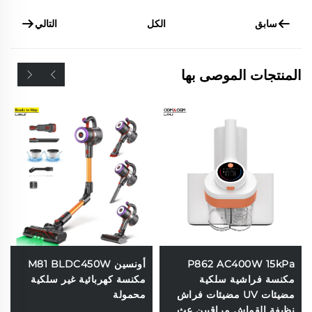
سابق
التالي
الكل
المنتجات الموصى بها
P862 AC400W 15kPa
أونسين M81 BLDC450W
مكنسة فراشية سلكية
مكنسة كهربائية غير سلكية
مضيئات UV مضيئات فراش
محمولة
نظيفة القماش مراقبين عث