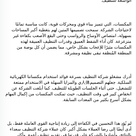
الواسعة للتنظيف.
المكنسات، التي تتميز ببناء قوي ومحركات قوية، كانت مناسبة تمامًا
لاحتياجات الشركة. سمحت تصميمها المتين لهم بتغطية أكبر المساحات
بسهولة، امتصاص الأوساخ والرواسب وحتى البقع الأصعب بكفاءة غير
متزعزعة. كان أداء الشفط العميق وقدرات التنظيف العميقة لهذه
المكنسات مثيرًا للإعجاب بشكل خاص، مما يضمن أن كل بوصة من
المنطقة المُنظفة تبقى نظيفة ومشرقة.
أدرك مشغلو شركة التنظيف بسرعة فوائد استخدام مكنساتنا الكهربائية
السلكية. جعلهم التصميم人体ي والمزايا السهلة في الاستخدام ممتعة
للتشغيل، حتى أثناء الجلسات الطويلة للتنظيف. كما أبلغت الشركة عن
انخفاض كبير في وقت التنظيف، حيث تمكنت المكنسات من إكمال المهام
بشكل أسرع بكثير من المعدات السابقة.
لم يُؤدِ هذا التحسين في الكفاءة إلى زيادة إنتاجية القوى العاملة فقط، بل
أدى أيضًا إلى رضا العملاء بشكل أكبر. كان عملاء شركة التنظيف سعداء
بالنتائج، وأشادوا بالشركة على قدرتها في تقديم تنظيف أعمق وأكثر