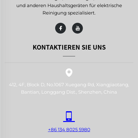
und anderen Haushaltsgeräten für elektrische
Reinigung spezialisiert.
KONTAKTIEREN SIE UNS
412, 4F, Block D, No.1067 Xuegang Rd, Xiangjiaotang,
Bantian, Longgang Dist., Shenzhen, China
+86 134 8025 5980