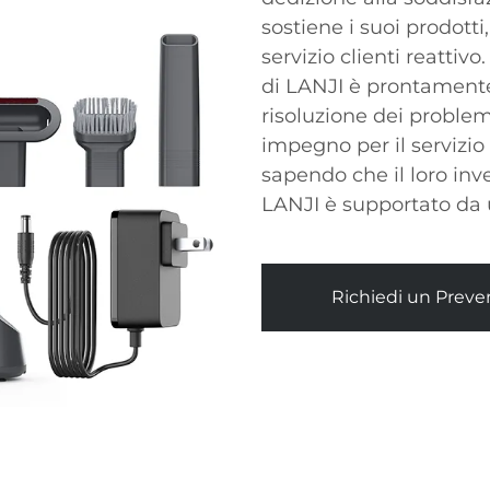
sostiene i suoi prodott
servizio clienti reattiv
di LANJI è prontamente
risoluzione dei problemi
impegno per il servizio p
sapendo che il loro inv
LANJI è supportato da 
Richiedi un Preve