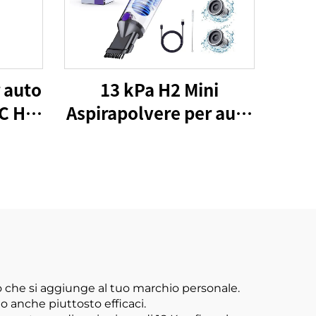
13 kPa H2 Mini
 auto
Aspirapolvere per auto
C H2-
VICSONIC Brand
Portatile per animali
domestici Prodotti di
pulizia per animali
domestici Prodotti di
cura e pulizia auto
io che si aggiunge al tuo marchio personale.
o anche piuttosto efficaci.