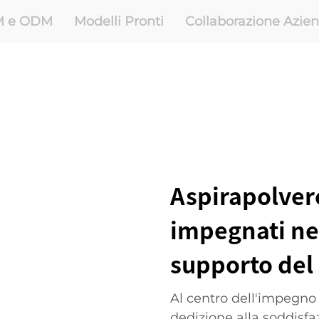
M e ODM
Modelli Pronti
Collaborazione Azie
Aspirapolver
impegnati nel
supporto del 
Al centro dell'impegno 
dedizione alla soddisfa