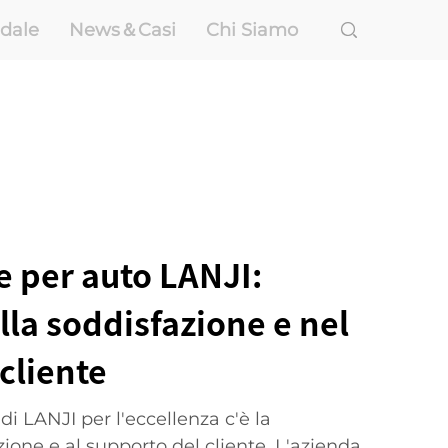
ndale
News＆Casi
Chi Siamo
e per auto LANJI:
la soddisfazione e nel
cliente
di LANJI per l'eccellenza c'è la
zione e al supporto del cliente. L'azienda