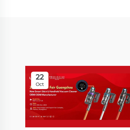
22
Oct