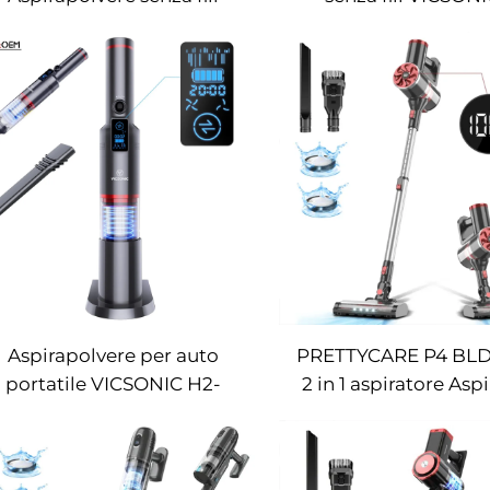
portatile
BLDC520W LED pe
pulizia automatic
pavimenti
Aspirapolvere per auto
PRETTYCARE P4 BL
portatile VICSONIC H2-
2 in 1 aspiratore Asp
BLDC100W
Cable Sin