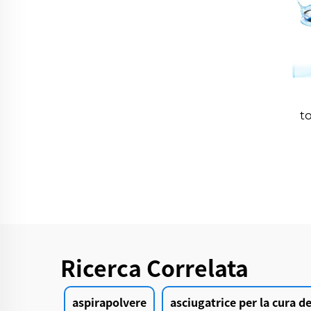
t
f
Ricerca Correlata
aspirapolvere
asciugatrice per la cura 