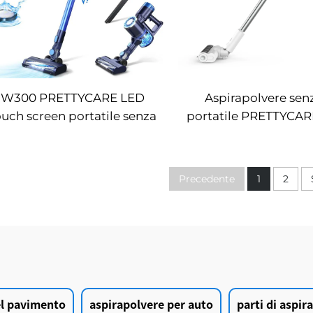
W300 PRETTYCARE LED
Aspirapolvere senza
ouch screen portatile senza
portatile PRETTYCA
ili portabili con bastoncino
DC180W
aspirapolvere
Precedente
1
2
del pavimento
aspirapolvere per auto
parti di aspir