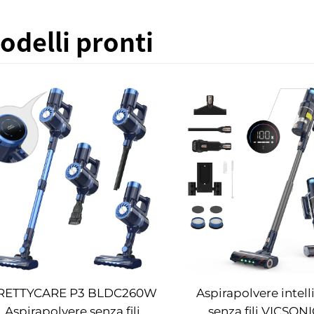
odelli pronti
RETTYCARE P3 BLDC260W
Aspirapolvere intel
Aspirapolvere senza fili
senza fili VICSONI