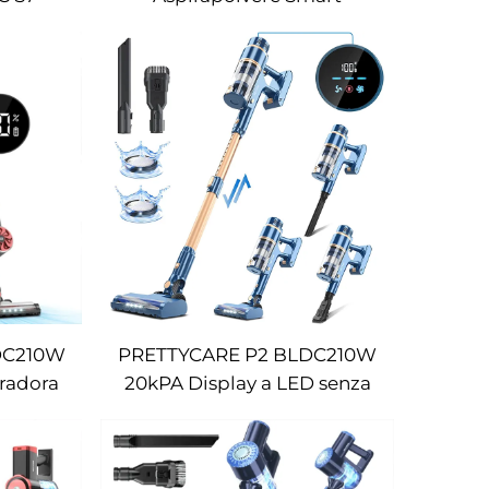
r la
Automatico Senza Fili
a dei
DC210W
PRETTYCARE P2 BLDC210W
iradora
20kPA Display a LED senza
fili aspirapolvere