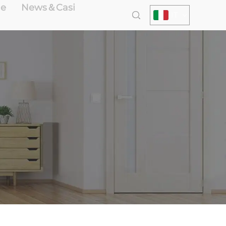
le
News＆Casi
IT