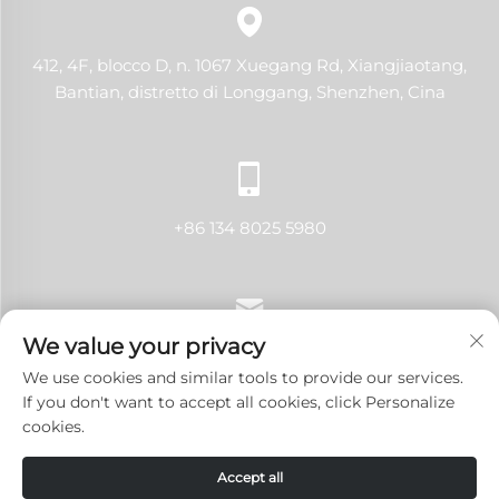
412, 4F, blocco D, n. 1067 Xuegang Rd, Xiangjiaotang,
Bantian, distretto di Longgang, Shenzhen, Cina
+86 134 8025 5980
We value your privacy
[email protected]
We use cookies and similar tools to provide our services.
If you don't want to accept all cookies, click Personalize
cookies.
Copyright © 2024 Shenzhen LANJI Tech Co., Ltd. Tutti i
Accept all
diritti riservati.
Informativa sulla privacy
-
Blog