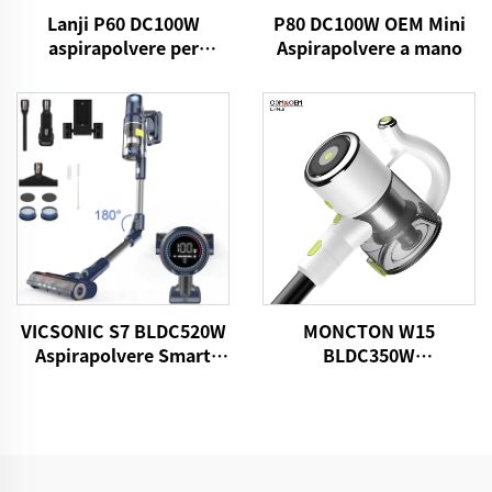
Lanji P60 DC100W
P80 DC100W OEM Mini
aspirapolvere per
Aspirapolvere a mano
materassi
VICSONIC S7 BLDC520W
MONCTON W15
Aspirapolvere Smart
BLDC350W
Automatico Senza Fili
Aspirapolvere domestico
senza fili con
aspirazione forte