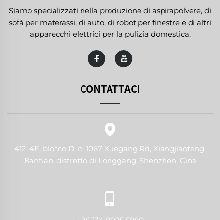
Siamo specializzati nella produzione di aspirapolvere, di
sofà per materassi, di auto, di robot per finestre e di altri
apparecchi elettrici per la pulizia domestica.
CONTATTACI
412, 4F, blocco D, n. 1067 Xuegang Rd, Xiangjiaotang,
Bantian, distretto di Longgang, Shenzhen, Cina
+86 134 8025 5980