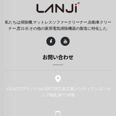
私たちは掃除機,マットレスソファークリーナー,自動車クリー
ナー,窓ロボ,その他の家用電気掃除機器の製造に特化した.
お問い合わせ
412,4F,Dブロック,No.1067 許江道,江東,バンティアン,ロンガ
ング地区,深??,中国