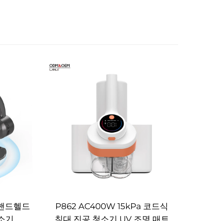
W 핸드헬드
P862 AC400W 15kPa 코드식
청소기
침대 진공 청소기 UV 조명 매트