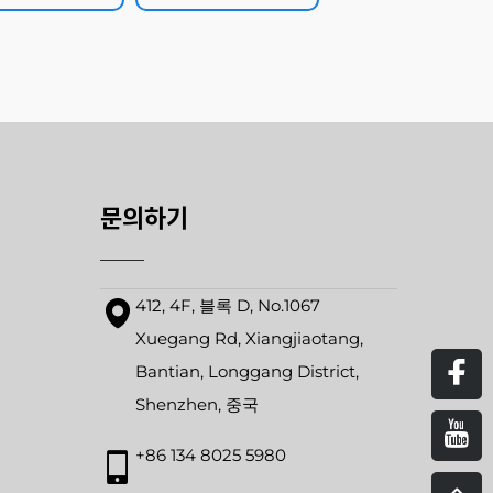
문의하기
412, 4F, 블록 D, No.1067
드
Xuegang Rd, Xiangjiaotang,
Bantian, Longgang District,
Shenzhen, 중국
+86 134 8025 5980