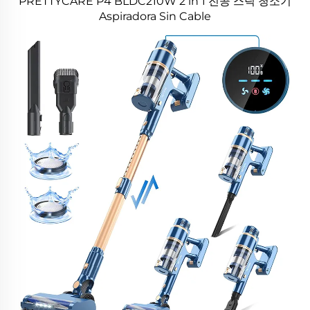
PRETTYCARE P4 BLDC210W 2 in 1 진공 스틱 청소기
Aspiradora Sin Cable