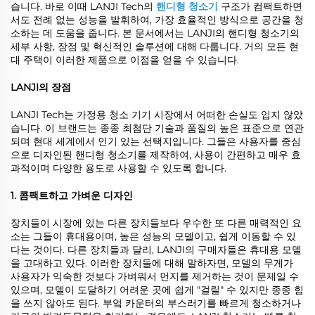
습니다. 바로 이때 LANJI Tech의
핸디형 청소기
구조가 컴팩트하면
서도 전례 없는 성능을 발휘하여, 가장 효율적인 방식으로 공간을 청
소하는 데 도움을 줍니다. 본 문서에서는 LANJI의 핸디형 청소기의
세부 사항, 장점 및 혁신적인 솔루션에 대해 다룹니다. 거의 모든 현
대 주택이 이러한 제품으로 이점을 얻을 수 있습니다.
LANJI의 장점
LANJI Tech는 가정용 청소 기기 시장에서 어떠한 손실도 입지 않았
습니다. 이 브랜드는 종종 최첨단 기술과 품질의 높은 표준으로 연관
되며 현대 세계에서 인기 있는 선택지입니다. 그들은 사용자를 중심
으로 디자인된 핸디형 청소기를 제작하여, 사용이 간편하고 매우 효
과적이며 다양한 용도로 사용할 수 있도록 합니다.
1. 콤팩트하고 가벼운 디자인
장치들이 시장에 있는 다른 장치들보다 우수한 또 다른 매력적인 요
소는 그들이 휴대용이며, 높은 성능의 모델이고, 쉽게 이동할 수 있
다는 것이다. 다른 장치들과 달리, LANJI의 구매자들은 휴대용 모델
을 고대하고 있다. 이러한 장치들에 대해 말하자면, 모델의 무게가
사용자가 익숙한 것보다 가벼워서 먼지를 제거하는 것이 문제일 수
있으며, 모델이 도달하기 어려운 곳에 쉽게 "걸릴" 수 있지만 종종 힘
을 쓰지 않아도 된다. 부엌 카운터의 부스러기를 빠르게 청소하거나