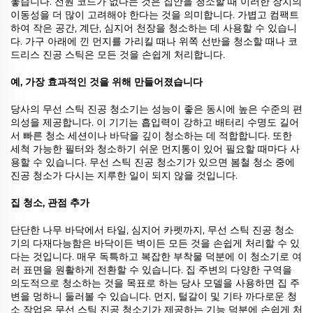
놓습니다. 전원 코드가 없다는 것은 집안을 청소할 때 이러한 장치의
이동성을 더 많이 고려해야 한다는 것을 의미합니다. 가볍고 컴팩트
하여 작은 공간, 계단, 심지어 천장을 청소하는 데 사용할 수 있습니
다. 가구 아래에 낀 먼지를 가리킬 때나 위쪽 선반을 청소할 때나 코
드리스 진공 스틱은 모든 것을 손쉽게 처리합니다.
예, 가장 효과적인 것을 위해 만들어졌습니다
당사의 무선 스틱 진공 청소기는 성능이 좋은 동시에 높은 수준의 편
의성을 제공합니다. 이 기기는 흡입력이 강하고 배터리 수명도 길어
서 빠른 청소 세션이나 바닥을 깊이 청소하는 데 적합합니다. 또한
세척 가능한 필터와 청소하기 쉬운 먼지통이 있어 필요할 때마다 사
용할 수 있습니다. 무선 스틱 진공 청소기가 있으면 봄철 청소 중에
진공 청소가 다시는 지루한 일이 되지 않을 것입니다.
집 청소, 관점 추가
단단한 나무 바닥에서 타일, 심지어 카펫까지, 무선 스틱 진공 청소
기의 다재다능함은 바닥이든 벽이든 모든 것을 손쉽게 처리할 수 있
다는 것입니다. 매우 독특하고 복잡한 부착물 덕분에 이 청소기로 여
러 표면을 원활하게 전환할 수 있습니다. 집 주변의 다양한 구역을
의도적으로 청소하는 것을 목표로 하는 당사 모델을 사용하면 집 주
변을 멍하니 둘러볼 수 있습니다. 먼지, 털갈이 및 기타 까다로운 청
소 작업은 무선 스틱 진공 청소기가 제공하는 기능 덕분에 손쉽게 처