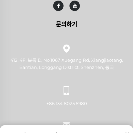
문의하기
412, 4F, 블록 D, No.1067 Xuegang Rd, Xiangjiaotang,
Bantian, Longgang District, Shenzhen, 중국
+86 134 8025 5980