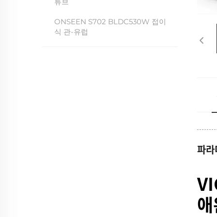
튜브
ONSEEN S702 BLDC530W 접이
식 관-유럽
파라
V
애