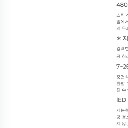
48
스틱 
일에서
의 무
∗ 
강력한
공 청
7~
충전식
환할 수
칠 수
lE
지능형
공 청
지 않