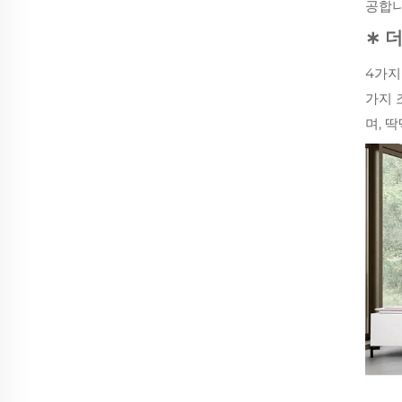
공합니
∗ 
4가지
가지 
며, 