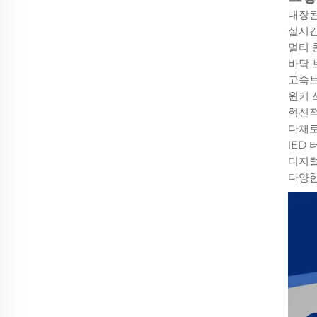
내장된
실시간
멀티 
바닥 
고속브
원키 
혁신적
다채로
lED
디지털
다양한