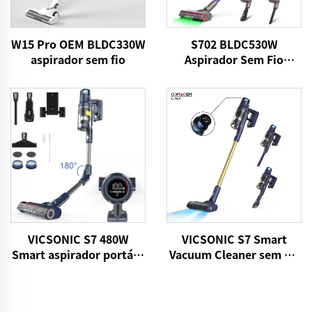
W15 Pro OEM BLDC330W
S702 BLDC530W
aspirador sem fio
Aspirador Sem Fio
Inteligente
VICSONIC S7 480W
VICSONIC S7 Smart
Smart aspirador portátil
Vacuum Cleaner sem fio
sem fio para cabelo de
BLDC480W 28kPa
animais de estimação
Wireless 7in1
aspirador doméstico
Motorizado LED de chão