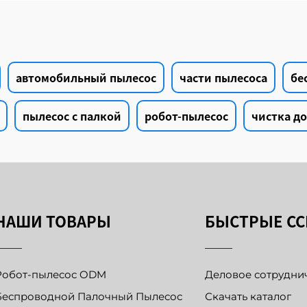
автомобильный пылесос
части пылесоса
бе
пылесос с палкой
робот-пылесос
чистка д
НАШИ ТОВАРЫ
БЫСТРЫЕ С
Робот-пылесос ODM
Деловое сотрудни
Беспроводной Палочный Пылесос
Скачать каталог