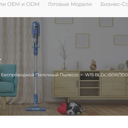
ли OEM и ODM
Готовые Модели
Бизнес-С
т
>
Беспроводной Палочный Пылесос
>
W15 BLDC150W/30