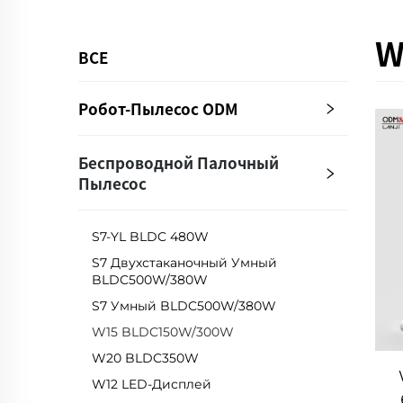
W
ВСЕ
Робот-Пылесос ODM
Беспроводной Палочный
Пылесос
S7-YL BLDC 480W
S7 Двухстаканочный Умный
BLDC500W/380W
S7 Умный BLDC500W/380W
W15 BLDC150W/300W
W20 BLDC350W
W12 LED-Дисплей