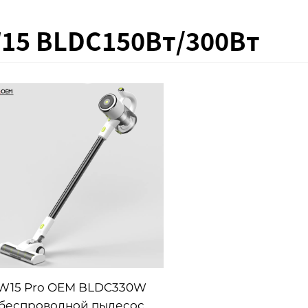
15 BLDC150Вт/300Вт
W15 Pro OEM BLDC330W
беспроводной пылесос