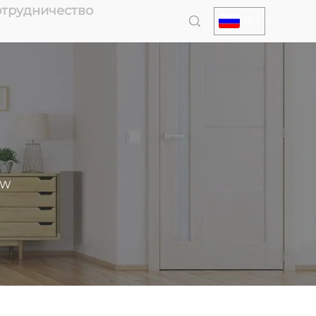
отрудничество
RU
0W