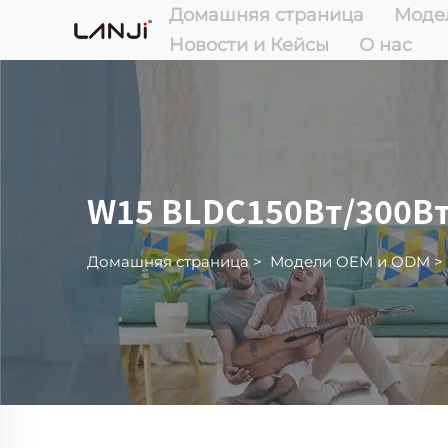
Домашняя страница
Моде
Новости и Кейсы
О нас
W15 BLDC150Вт/300В
Домашняя страница
>
Модели OEM и ODM