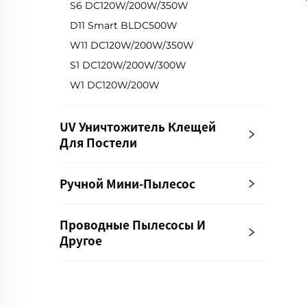
S6 DC120W/200W/350W
D11 Smart BLDC500W
W11 DC120W/200W/350W
S1 DC120W/200W/300W
W1 DC120W/200W
UV Уничтожитель Клещей
Для Постели
Ручной Мини-Пылесос
Проводные Пылесосы И
Другое