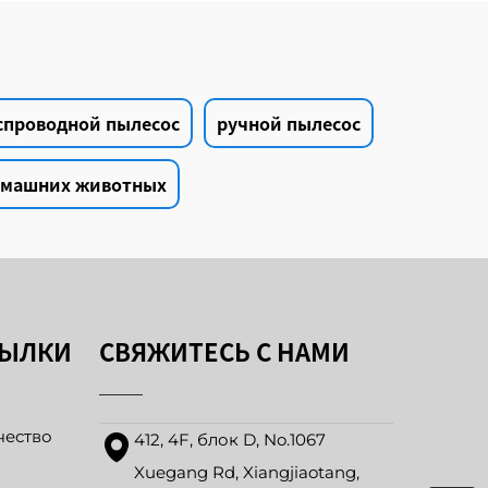
спроводной пылесос
ручной пылесос
омашних животных
СЫЛКИ
СВЯЖИТЕСЬ С НАМИ
чество
412, 4F, блок D, No.1067
Xuegang Rd, Xiangjiaotang,