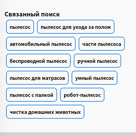
Связанный поиск
пылесос
пылесос для ухода за полом
автомобильный пылесос
части пылесоса
беспроводной пылесос
ручной пылесос
пылесос для матрасов
умный пылесос
пылесос с палкой
робот-пылесос
чистка домашних животных