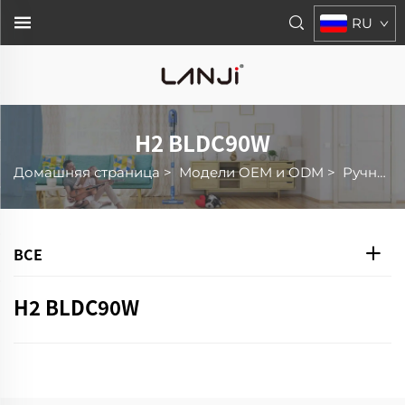
RU
H2 BLDC90W
Домашняя страница
>
Модели OEM и ODM
>
Ручной Мини-Пылесос
ВСЕ
H2 BLDC90W