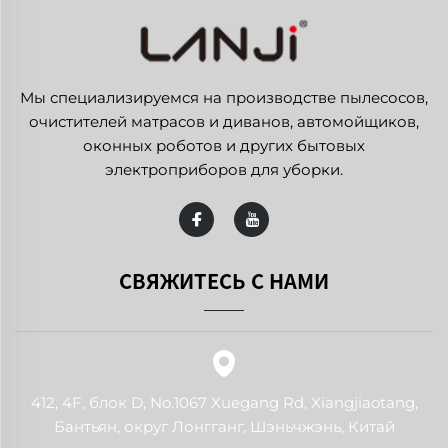
Мы специализируемся на производстве пылесосов,
очистителей матрасов и диванов, автомойщиков,
оконных роботов и других бытовых
электроприборов для уборки.
СВЯЖИТЕСЬ С НАМИ
412, 4F, блок D, No.1067 Xuegang Rd, Xiangjiaotang,
Бантьян, округ Лонгганг, Шэньчжэнь, Китай