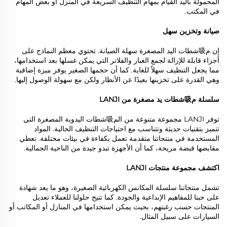
المحمولة باليد القيام بمهام التنظيف السريعة في المنزل أو بعض المهام
في المكتب.
صيانة وتخزين سهل
إن م吸شطات اليد المصغرة سهلة الصيانة. تحتوي معظم النماذج على
أجزاء قابلة للإزالة لجمع الغبار والفلاتر التي يمكن غسلها بعد استخدامها،
مما يجعل التنظيف سهلاً للغاية. كما أن حجمها الصغير يوفر ميزة إضافية
وهي القدرة على تخزينها بعيدًا عن الأنظار ولكن مع سهولة الوصول إليها.
سلسلة م吸شطات يد مصغرة من LANJI
توفر LANJI مجموعة متنوعة من الم吸شطات اليدوية المصغرة التي
تتميز بتقنيات حديثة وتتناسب مع احتياجات التنظيف الحالية. المواد
المستخدمة في منتجاتنا متقدمة تعمل بكفاءة في بيئات مختلفة. تعطي
مقابضها قبضة مريحة، كما أن الأجهزة تبدو جيدة من الناحية الجمالية.
اكتشف مجموعة منتجات LANJI
تشمل منتجاتنا سلسلة المكانس الكهربائية الصغيرة، وهو ما يعد شهادة
على حبنا للمفاهيم الإبداعية والجودة. كما تتيح حلولنا للعملاء تعديل
المنتجات حسب رغبتهم، بحيث يمكن استخدامها في المنازل أو المكاتب أو
السيارات على سبيل المثال.