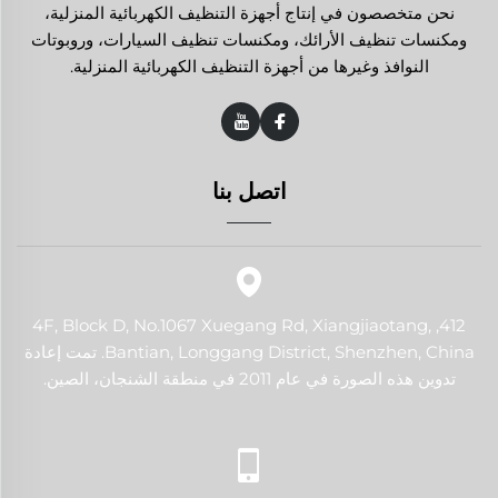
نحن متخصصون في إنتاج أجهزة التنظيف الكهربائية المنزلية،
ومكنسات تنظيف الأرائك، ومكنسات تنظيف السيارات، وروبوتات
النوافذ وغيرها من أجهزة التنظيف الكهربائية المنزلية.
اتصل بنا
412, 4F, Block D, No.1067 Xuegang Rd, Xiangjiaotang,
Bantian, Longgang District, Shenzhen, China. تمت إعادة
تدوين هذه الصورة في عام 2011 في منطقة الشنجان، الصين.