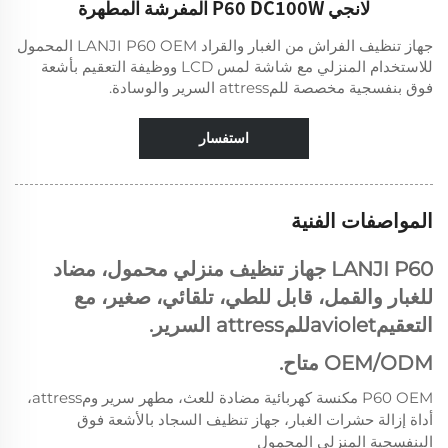
لانجي P60 DC100W المفرشة المطهرة
جهاز تنظيف الفراش من الغبار والقراد LANJI P60 OEM المحمول
للاستخدام المنزلي مع شاشة لمس LCD ووظيفة التعقيم بأشعة
فوق بنفسجية مخصصة للمattress السرير والوسادة.
استفسار
المواصفات الفنية
LANJI P60 جهاز تنظيف منزلي محمول، مضاد
للغبار والقمل، قابل للطي، تلقائي، صغير، مع
التعقيمavioletللمattress السرير.
OEM/ODM متاح.
P60 OEM مكنسة كهربائية مضادة للعث، مطهر سرير ومattress،
أداة إزالة حشرات الغبار، جهاز تنظيف السجاد بالأشعة فوق
البنفسجية المنزلي المحمول