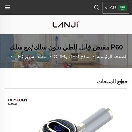
AR
P60 مقبض قابل للطي بدون سلك/مع سلك
الصفحة الرئيسية
>
نماذج OEM وODM
>
منظف سرير UV
P60 مقابض قابلة للطي - بدون سلك / مع سلك
>
جميع المنتجات