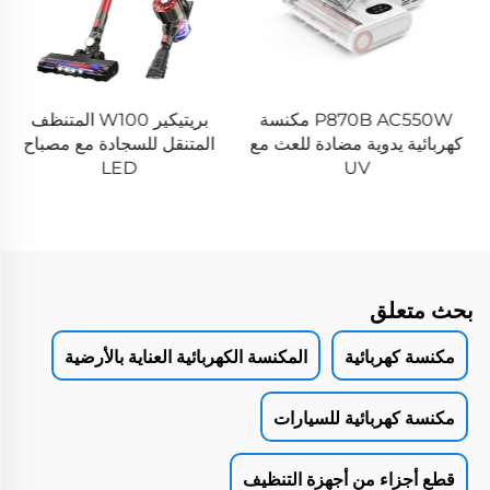
P870B AC550W مكنسة
بريتيكير W100 المتنظف
كهربائية يدوية مضادة للعث مع
المتنقل للسجادة مع مصباح
LED
UV
بحث متعلق
مكنسة كهربائية
المكنسة الكهربائية العناية بالأرضية
مكنسة كهربائية للسيارات
قطع أجزاء من أجهزة التنظيف