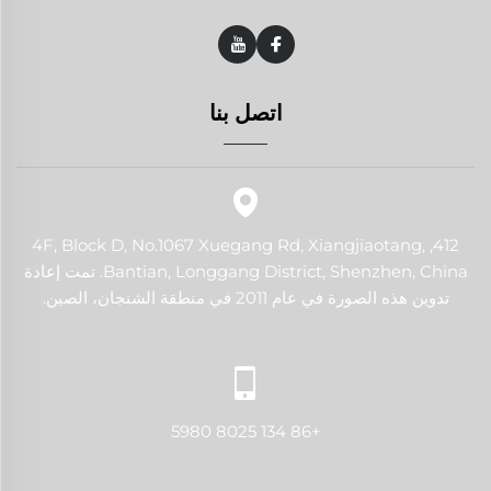
اتصل بنا
412, 4F, Block D, No.1067 Xuegang Rd, Xiangjiaotang,
Bantian, Longgang District, Shenzhen, China. تمت إعادة
تدوين هذه الصورة في عام 2011 في منطقة الشنجان، الصين.
+86 134 8025 5980