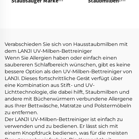
Staubsauger Marke
Staubmilben-
VICSONIC Handheld
Staubsauger OEM P861
Portable Pet Reinigung
15kPa Trockenstoff
Pflegeprodukte
Vakuum Elektrische
Autopflege &
Kleberentferner Bett
Reinigungen
Besen Sofa Kissen
Reinigung
Verabschieden Sie sich von Hausstaubmilben mit
dem LANJI UV-Milben-Bettreiniger
Wenn Sie Allergien haben oder einfach einen
saubereren Schlafbereich wünschen, gibt es keine
bessere Option als den UV-Milben-Bettreiniger von
LANJI. Dieses fortschrittliche Gerät verfügt über
eine Kombination aus Stift- und UV-
Lichttechnologie, die dabei hilft, Staubmilben und
andere mit Bücherwürmern verbundene Allergene
aus Ihrer Bettwäsche, Matratze und Polstermöbeln
zu entfernen.
Der LANJI UV-Milben-Bettreiniger ist einfach zu
verwenden und zu bedienen. Er lässt sich mit
einem Knopfdruck bedienen, was für die meisten