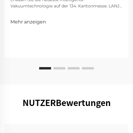
Vakuumtechnologie auf der 134. Kantonmesse. LANJI
präsentiert innovative Reinigungsmittel für ein
intelligenteres, sauberes Zuhause. Besuchen Sie uns
Mehr anzeigen
für eine Vorführung!
NUTZERBewertungen