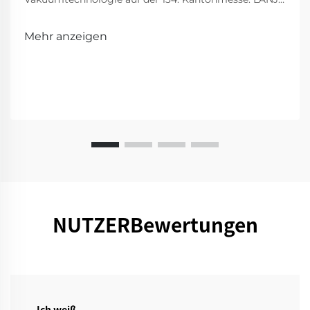
präsentiert innovative Reinigungsmittel für ein
intelligenteres, sauberes Zuhause. Besuchen Sie uns
Mehr anzeigen
für eine Vorführung!
NUTZERBewertungen
- Ich weiß.