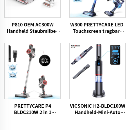
P810 OEM AC300W
W300 PRETTYCARE LED-
Handheld Staubmilben
Touchscreen tragbare
Vakuum UV
kabellose
Handstaubsauger
PRETTYCARE P4
VICSONIC H2-BLDC100W
BLDC210W 2 in 1
Handheld-Mini-Auto
Staubsauger Aspirator
Staubsauger
Sündenkabel