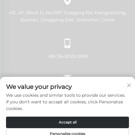
412, 4F, Block D, No.1067 Xuegang Rd, Xiangjiaotang,
Bantian, Longgang Dist., Shenzhen, China
+86 134 8025 5980
We value your privacy
[email protected]
We use cookies and similar tools to provide our services.
If you don't want to accept all cookies, click Personalize
cookies.
Urheberrecht © 2024 Shenzhen LANJI Tech Co., Ltd. Alle
Accept all
Rechte vorbehalten.
Datenschutzrichtlinie
-
Blog
Personalize cookies