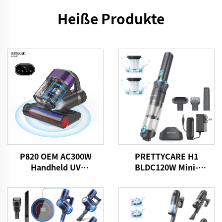
Heiße Produkte
P820 OEM AC300W
PRETTYCARE H1
Handheld UV
BLDC120W Mini-
Staubsauger
Strahlloser Staubsauger
für Autos