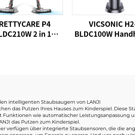
RETTYCARE P4
VICSONIC H2
LDC210W 2 in 1
BLDC100W Handh
bsauger Aspirator
Mini-Auto Staubs
Sündenkabel
den intelligenten Staubsaugern von LANJI
chen das Putzen Ihres Hauses zum Kinderspiel. Diese S
Mit Funktionen wie automatischer Leistungsanpassung u
ANJI das Putzen zum Kinderspiel.
uger verfügen über integrierte Staubsensoren, die di