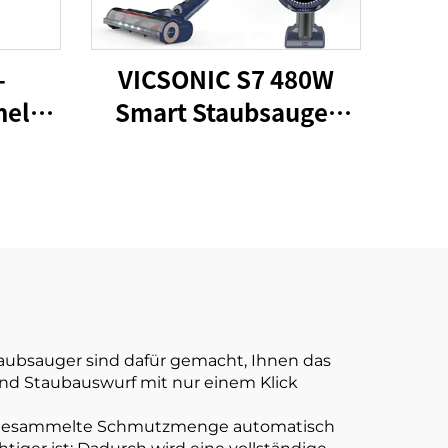
-
VICSONIC S7 480W
eld-
Smart Staubsauger
auger
Tragbarer drahtloser
Staubsauger für
Haustiere
taubsauger sind dafür gemacht, Ihnen das
nd Staubauswurf mit nur einem Klick
e angesammelte Schmutzmenge automatisch