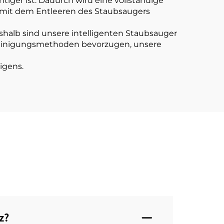
ger ist: Dadurch wird eine vollständige
t mit dem Entleeren des Staubsaugers
eshalb sind unsere intelligenten Staubsauger
le Reinigungsmethoden bevorzugen, unsere
igens.
?‌