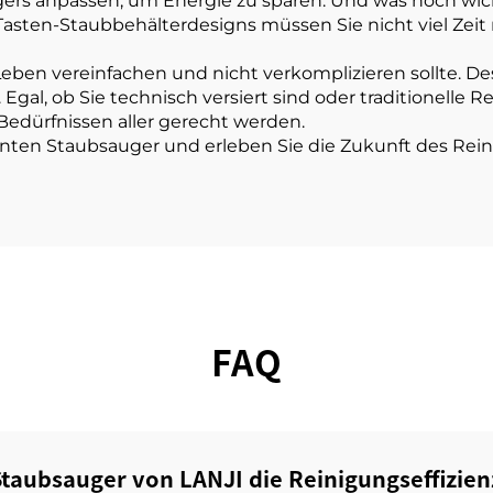
rs anpassen, um Energie zu sparen. Und was noch wichti
Tasten-Staubbehälterdesigns müssen Sie nicht viel Zei
Leben vereinfachen und nicht verkomplizieren sollte. D
 Egal, ob Sie technisch versiert sind oder traditionel
 Bedürfnissen aller gerecht werden.
genten Staubsauger und erleben Sie die Zukunft des Rein
FAQ
Staubsauger von LANJI die Reinigungseffizienz