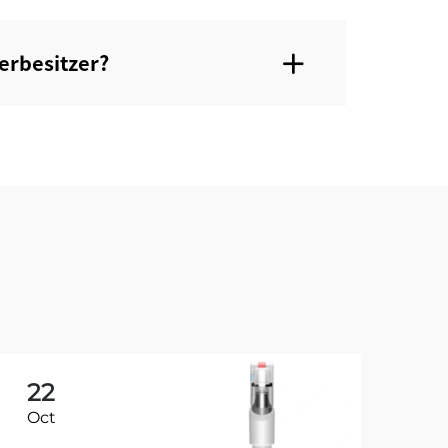
erbesitzer?
22
2
Oct
Oc