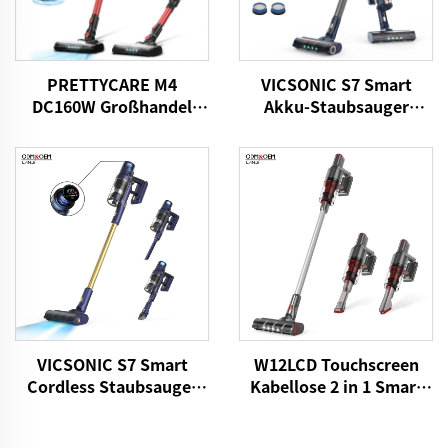
PRETTYCARE M4
VICSONIC S7 Smart
DC160W Großhandel
Akku-Staubsauger
Kabellose Staubsauger
BLDC520W LED Boden-
für Auto- und
Automatik-
Heimteppichboden
Reinigungsmaschine
VICSONIC S7 Smart
W12LCD Touchscreen
Cordless Staubsauger
Kabellose 2 in 1 Smart
BLDC480W 28kPa
Wiederaufladbare
Drahtlos 7in1
Handheld Portable Stick