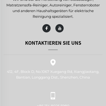
Matratzensofa-Reiniger, Autoreiniger, Fensterroboter
und anderen Haushaltsgeräten für elektrische
Reinigung spezialisiert.
KONTAKTIEREN SIE UNS
412, 4F, Block D, No.1067 Xuegang Rd, Xiangjiaotang,
Bantian, Longgang Dist., Shenzhen, China
+86 134 8025 5980