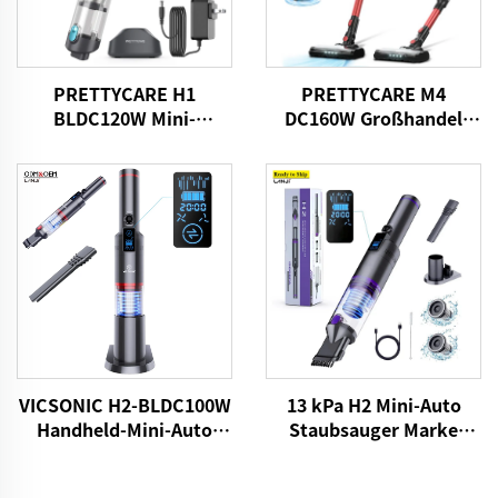
PRETTYCARE H1
PRETTYCARE M4
BLDC120W Mini-
DC160W Großhandel
Strahlloser Staubsauger
Kabellose Staubsauger
für Autos
für Auto- und
Heimteppichboden
13 kPa H2 Mini-Auto
VICSONIC H2-BLDC100W
Staubsauger Marke
Handheld-Mini-Auto
VICSONIC Handheld
Staubsauger
Portable Pet Reinigung