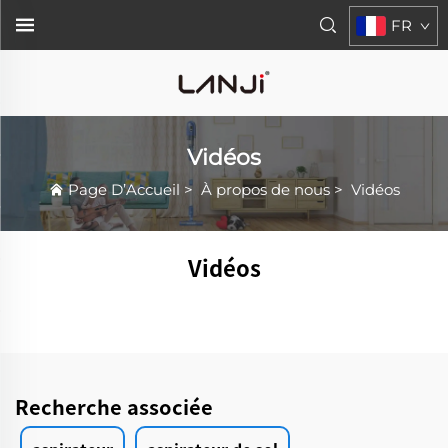
FR
Vidéos
Page D’Accueil
>
À propos de nous
>
Vidéos
Vidéos
Recherche associée