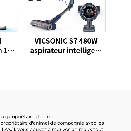
4
VICSONIC S7 480W
 1
aspirateur intelligent
e de
portable sans fil pour
les cheveux des
animaux domestiques
aspirateur domestique
u propriétaire d'animal
u propriétaire d'animal de compagnie avec les
x LANJI, vous pouvez aimer vos animaux tout