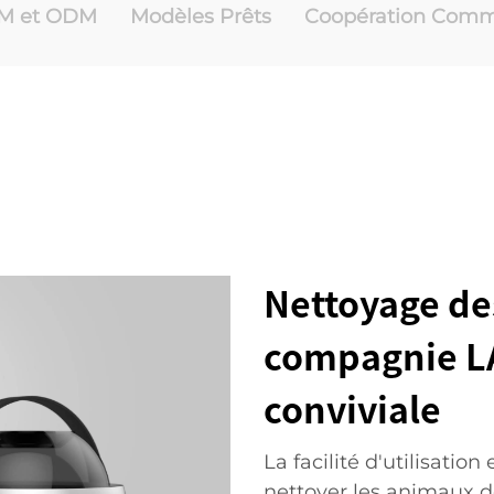
M et ODM
Modèles Prêts
Coopération Comm
Nettoyage de
compagnie LA
conviviale
La facilité d'utilisation
nettoyer les animaux d