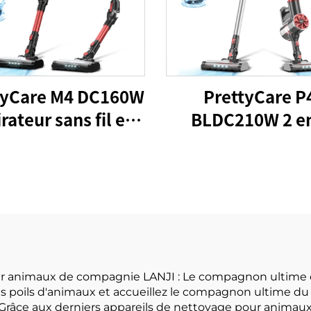
tyCare M4 DC160W
PrettyCare P
rateur sans fil en
BLDC210W 2 en
os pour le sol de
aspirateur à bas
apis de voiture
poudre
ur animaux de compagnie LANJI : Le compagnon ultime d
 les poils d'animaux et accueillez le compagnon ultime d
Grâce aux derniers appareils de nettoyage pour animau