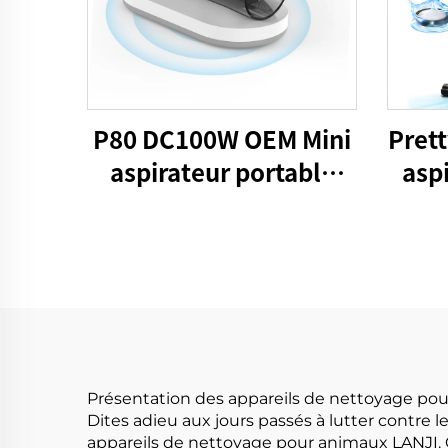
P80 DC100W OEM Mini
Pret
aspirateur portable
aspi
pour lit
gr
t
Présentation des appareils de nettoyage po
Dites adieu aux jours passés à lutter contre
appareils de nettoyage pour animaux LANJI. 