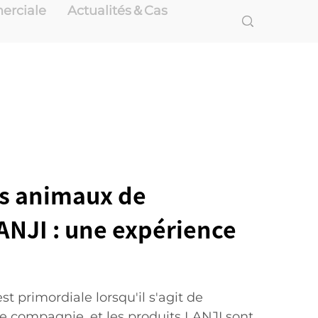
erciale
Actualités＆Cas
s animaux de
NJI : une expérience
 est primordiale lorsqu'il s'agit de
e compagnie, et les produits LANJI sont