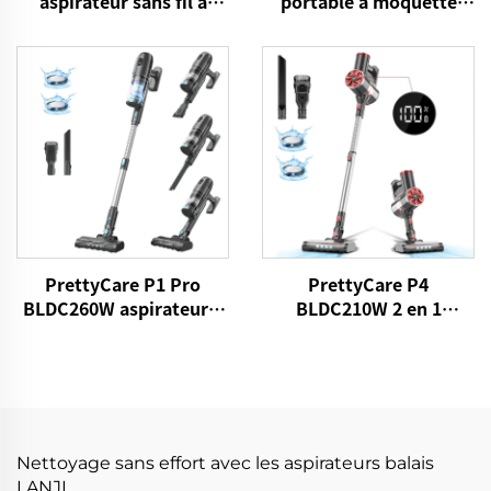
aspirateur sans fil à
portable à moquette
bâton
avec brosses à LED
PrettyCare P1 Pro
PrettyCare P4
BLDC260W aspirateur à
BLDC210W 2 en 1
bâton sans fil
aspirateur à base de
poudre
Nettoyage sans effort avec les aspirateurs balais
LANJI