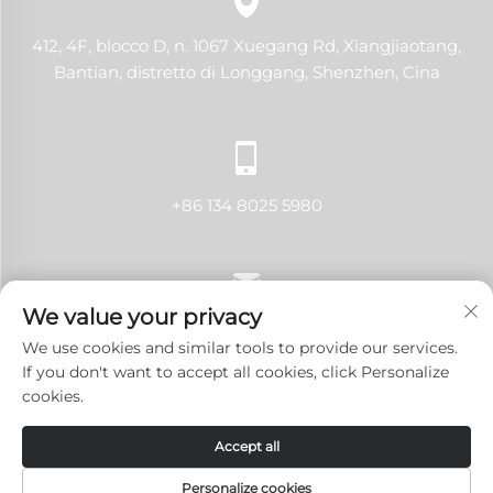
412, 4F, blocco D, n. 1067 Xuegang Rd, Xiangjiaotang,
Bantian, distretto di Longgang, Shenzhen, Cina
+86 134 8025 5980
We value your privacy
[email protected]
We use cookies and similar tools to provide our services.
If you don't want to accept all cookies, click Personalize
cookies.
Copyright © 2024 Shenzhen LANJI Tech Co., Ltd. Tutti i
Accept all
diritti riservati.
Informativa sulla Privacy
-
Blog
Personalize cookies