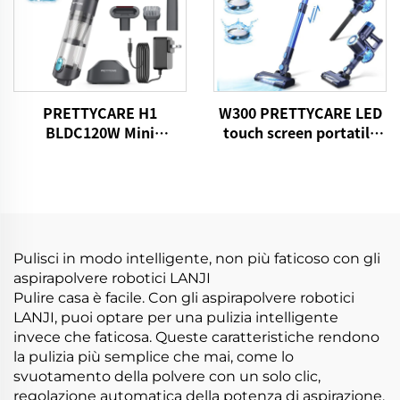
PRETTYCARE H1
W300 PRETTYCARE LED
BLDC120W Mini
touch screen portatile
aspirapolvere senza fili
senza fili portabili con
per auto
bastoncino
aspirapolvere
Pulisci in modo intelligente, non più faticoso con gli
aspirapolvere robotici LANJI
Pulire casa è facile. Con gli aspirapolvere robotici
LANJI, puoi optare per una pulizia intelligente
invece che faticosa. Queste caratteristiche rendono
la pulizia più semplice che mai, come lo
svuotamento della polvere con un solo clic,
regolazione automatica della potenza di aspirazione,