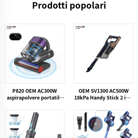
Prodotti popolari
P820 OEM AC300W
OEM SV1300 AC500W
aspirapolvere portatile
18kPa Handy Stick 2 in 1
UV antiacido
aspirapolvere