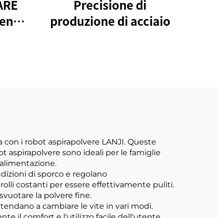
ARE
Precisione di
een
produzione di acciaio
ili
e
a con i robot aspirapolvere LANJI. Queste
t aspirapolvere sono ideali per le famiglie
'alimentazione.
ndizioni di sporco e regolano
lli costanti per essere effettivamente puliti.
svuotare la polvere fine.
 tendano a cambiare le vite in vari modi.
 il comfort e l'utilizzo facile dell'utente.