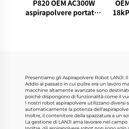
P820 OEM AC300W
OEM
aspirapolvere portatile
18kP
UV antiacido
1
Presentiamo gli Aspirapolvere Robot LANJI: Il 
Addio al passato in cui pulire era un lavoro 
macchine altamente avanzate sono destinate a c
poiché dispongono di funzionalità come il vuot
I nostri robot aspirapolvere utilizzano divers
automaticamente la potenza dell'aspirapolvere.
Inoltre, il contenitore della spazzatura a un 
La gestione di LANJI ama lavorare nel campo de
Inoltre, gli aspirapolvere robot non sono solo 