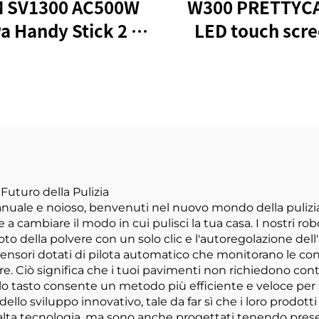
 SV1300 AC500W
W300 PRETTYC
a Handy Stick 2 in
LED touch scr
 aspirapolvere
portatile senza f
portabili con
bastoncino
aspirapolver
Futuro della Pulizia
manuale e noioso, benvenuti nel nuovo mondo della pulizi
ambiare il modo in cui pulisci la tua casa. I nostri robo
o della polvere con un solo clic e l'autoregolazione dell
i sensori dotati di pilota automatico che monitorano le co
 Ciò significa che i tuoi pavimenti non richiedono contro
solo tasto consente un metodo più efficiente e veloce per 
llo sviluppo innovativo, tale da far sì che i loro prodotti
alta tecnologia, ma sono anche progettati tenendo presente