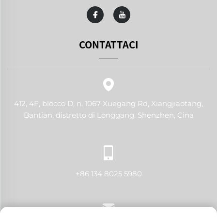
CONTATTACI
412, 4F, blocco D, n. 1067 Xuegang Rd, Xiangjiaotang,
Bantian, distretto di Longgang, Shenzhen, Cina
+86 134 8025 5980