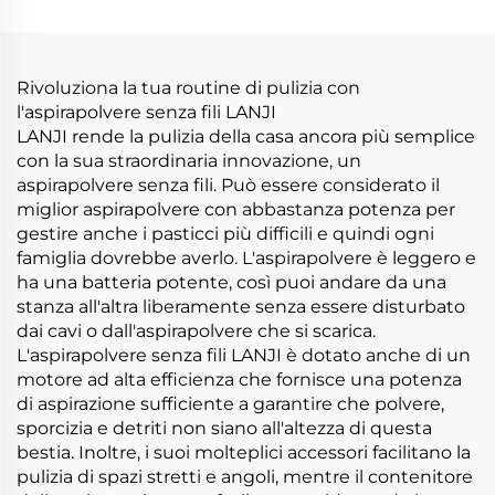
Materasso Aspirapolvere
per rimuovere gli adesivi
Controller portatili
scope da letto divano
Rimozione di pulizia
cuscino pulizia
Rivoluziona la tua routine di pulizia con
l'aspirapolvere senza fili LANJI
LANJI rende la pulizia della casa ancora più semplice
con la sua straordinaria innovazione, un
aspirapolvere senza fili. Può essere considerato il
miglior aspirapolvere con abbastanza potenza per
gestire anche i pasticci più difficili e quindi ogni
famiglia dovrebbe averlo. L'aspirapolvere è leggero e
ha una batteria potente, così puoi andare da una
stanza all'altra liberamente senza essere disturbato
dai cavi o dall'aspirapolvere che si scarica.
L'aspirapolvere senza fili LANJI è dotato anche di un
motore ad alta efficienza che fornisce una potenza
di aspirazione sufficiente a garantire che polvere,
sporcizia e detriti non siano all'altezza di questa
bestia. Inoltre, i suoi molteplici accessori facilitano la
pulizia di spazi stretti e angoli, mentre il contenitore