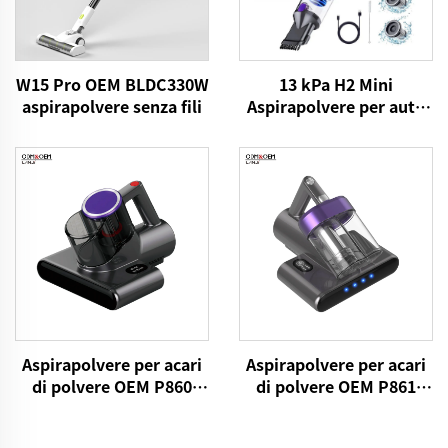
13 kPa H2 Mini
W15 Pro OEM BLDC330W
Aspirapolvere per auto
aspirapolvere senza fili
VICSONIC Brand
Portatile per animali
domestici Prodotti di
pulizia per animali
domestici Prodotti di
cura e pulizia auto
Aspirapolvere per acari
Aspirapolvere per acari
di polvere OEM P860
di polvere OEM P861
15kPa Tessuto da letto
15kPa Tessuto secco
aspirapolvere UV
aspirapolvere elettrico