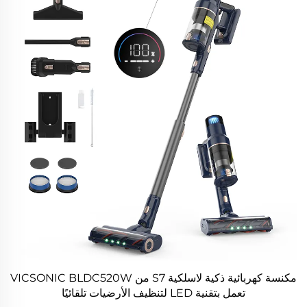
مكنسة كهربائية ذكية لاسلكية S7 من VICSONIC BLDC520W
تعمل بتقنية LED لتنظيف الأرضيات تلقائيًا